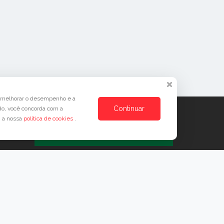
a melhorar o desempenho e a
Continuar
do, você concorda com a
m a nossa
política de cookies
.
Crie seu Evento Agora Mesmo