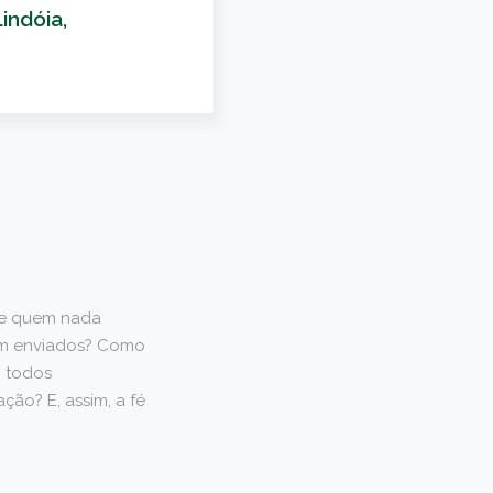
indóia,
de quem nada
em enviados? Como
 todos
ão? E, assim, a fé