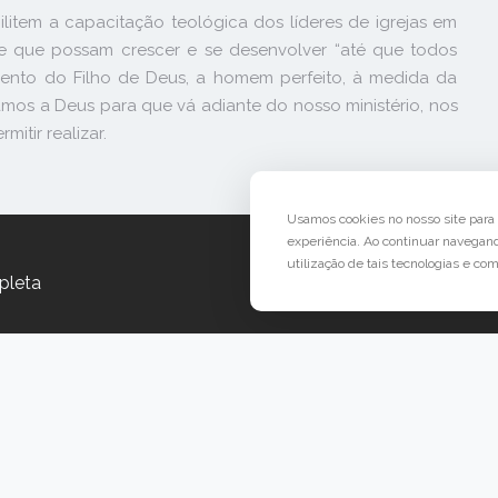
litem a capacitação teológica dos líderes de igrejas em
de que possam crescer e se desenvolver “até que todos
nto do Filho de Deus, a homem perfeito, à medida da
Oramos a Deus para que vá adiante do nosso ministério, nos
itir realizar.
Usamos cookies no nosso site par
experiência. Ao continuar navegan
utilização de tais tecnologias e co
pleta
S EM
ÁREA DO PARTICIPANTE
lo
Central de Ajuda
aneiro
Denunciar este evento