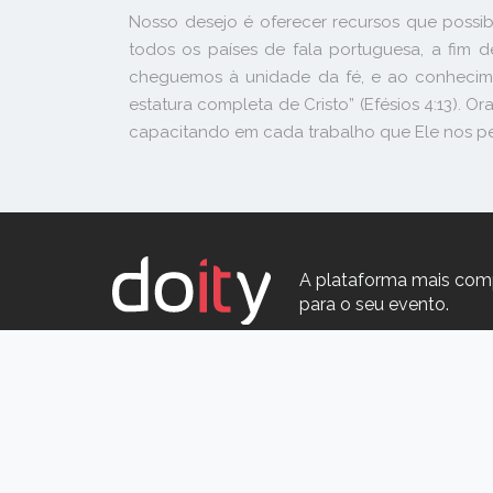
Nosso desejo é oferecer recursos que possibi
todos os países de fala portuguesa, a fim 
cheguemos à unidade da fé, e ao conhecime
estatura completa de Cristo” (Efésios 4:13). 
capacitando em cada trabalho que Ele nos perm
A plataforma mais com
para o seu evento.
SOBRE A DOITY
EVENTO
Como funciona
São Pau
Doity Play
Rio de J