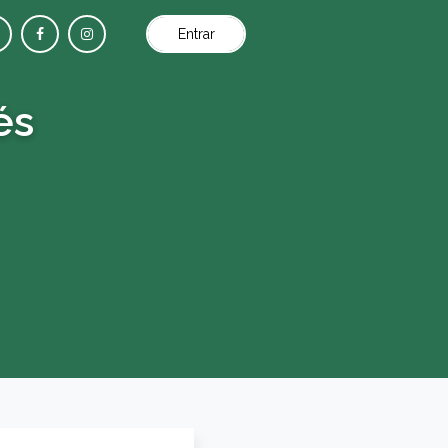
Entrar
és