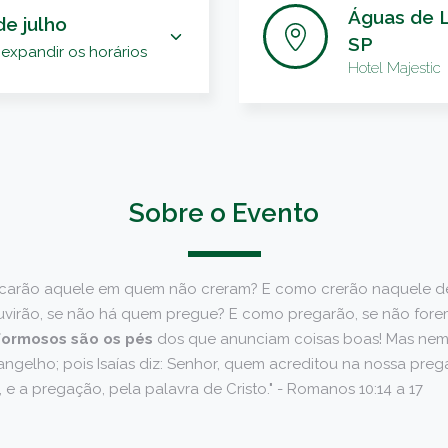
Águas de L
de julho
SP
expandir os horários
Hotel Majestic
Sobre o Evento
ocarão aquele em quem não creram? E como crerão naquele 
uvirão, se não há quem pregue? E como pregarão, se não for
formosos são os pés
dos que anunciam coisas boas! Mas nem
elho; pois Isaías diz: Senhor, quem acreditou na nossa pregaç
e a pregação, pela palavra de Cristo." - Romanos 10:14 a 17