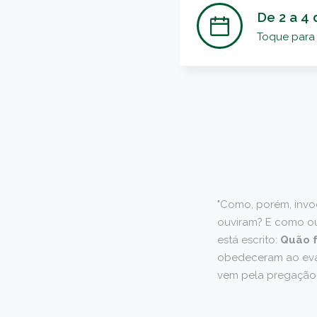
De 2 a 4 
Toque para 
"Como, porém, inv
ouviram? E como o
está escrito:
Quão 
obedeceram ao evang
vem pela pregação, 