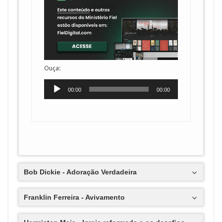
Ouça:
Tocador
00:00
00:00
de
áudio
Bob Dickie - Adoração Verdadeira
Franklin Ferreira - Avivamento