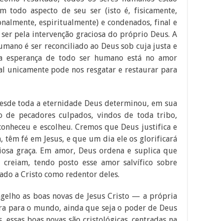
 todo aspecto de seu ser (isto é, fisicamente,
nalmente, espiritualmente) e condenados, final e
ser pela intervenção graciosa do próprio Deus. A
mano é ser reconciliado ao Deus sob cuja justa e
ica esperança de todo ser humano está no amor
l unicamente pode nos resgatar e restaurar para
sde toda a eternidade Deus determinou, em sua
o de pecadores culpados, vindos de toda tribo,
 conheceu e escolheu. Cremos que Deus justifica e
, têm fé em Jesus, e que um dia ele os glorificará
iosa graça. Em amor, Deus ordena e suplica que
 creiam, tendo posto esse amor salvífico sobre
ado a Cristo como redentor deles.
gelho as boas novas de Jesus Cristo — a própria
ra para o mundo, ainda que seja o poder de Deus
, essas boas novas são cristológicas, centradas na