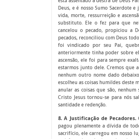
está assentado à destra de Deus Pai
Deus, e é nosso Sumo Sacerdote e 
vida, morte, ressurreição e ascens
substituto. Ele o fez para que ne
cancelou o pecado, propiciou a D
pecados, reconciliou com Deus todos
foi vindicado por seu Pai, que
anteriormente tinha poder sobre el
ascensão, ele foi para sempre exa
estarmos junto dele. Cremos que 
nenhum outro nome dado debaixo 
escolheu as coisas humildes deste m
anular as coisas que são, nenhum
Cristo Jesus tornou-se para nós sa
santidade e redenção.
8. A Justificação de Pecadores.
pagou plenamente a dívida de todos
sacrifício, ele carregou em nosso l