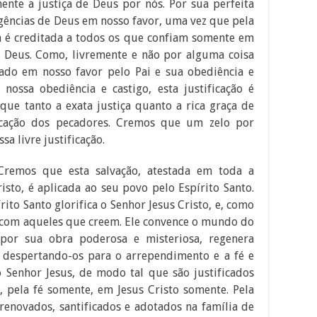
mente a justiça de Deus por nós. Por sua perfeita
xigências de Deus em nosso favor, uma vez que pela
a é creditada a todos os que confiam somente em
e Deus. Como, livremente e não por alguma coisa
ado em nosso favor pelo Pai e sua obediência e
nossa obediência e castigo, esta justificação é
 que tanto a exata justiça quanto a rica graça de
ficação dos pecadores. Cremos que um zelo por
sa livre justificação.
Cremos que esta salvação, atestada em toda a
isto, é aplicada ao seu povo pelo Espírito Santo.
rito Santo glorifica o Senhor Jesus Cristo, e, como
e com aqueles que creem. Ele convence o mundo do
 por sua obra poderosa e misteriosa, regenera
 despertando-os para o arrependimento e a fé e
 Senhor Jesus, de modo tal que são justificados
 pela fé somente, em Jesus Cristo somente. Pela
 renovados, santificados e adotados na família de