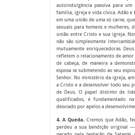
autoindulgência passiva para um 
família, igreja e vida cívica. Adão
em uma união de uma só carne, que 
sexuais para homens e mulheres, 
união entre Cristo e sua igreja. N
não são simplesmente intercambiá
mutuamente enriquecedoras. Deus
refletem o relacionamento de amor 
de cabeça, de maneira a demonstra
esposa se submetendo ao seu esposo
Senhor. No ministério da igreja, a
a Cristo e a desenvolver todo seu 
de Deus. O papel distinto de li
qualificados, é fundamentado na
desviado por apelos a desenvolvimen
4. A Queda.
Cremos que Adão, fe
perdeu a sua bendição original —
pecado pela tentação de Satanás.