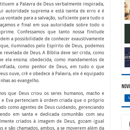
tituem a Palavra de Deus verbalmente inspirada,
ssui autoridade suprema e está isenta de erro e é
a vontade para a salvação, suficiente para tudo o
açamos e final em sua autoridade sobre todo o
prime. Confessamos que tanto nossa finitude
dem a possibilidade de conhecer exaustivamente
que, iluminados pelo Espírito de Deus, podemos
 revelada de Deus. A Bíblia deve ser crida, como
ue ela ensina; obedecida, como mandamentos de
onfiada, como penhor de Deus, em tudo o que
us ouve, crê e obedece à Palavra, ele é equipado
unhas ao evangelho.
Nov
os que Deus criou os seres humanos, macho e
V
 e Eva pertenciam à ordem criada que o próprio
indo como agentes de Deus cuidando, gerenciando
ivendo em santa e dedicada comunhão com seu
almente criados à imagem de Deus, gozam igual
sus e são chamados, ambos, a se moverem além da