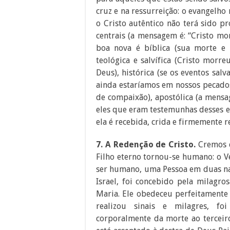
cruz e na ressurreição: o evangelho
o Cristo autêntico não terá sido p
centrais (a mensagem é: “Cristo mo
boa nova é bíblica (sua morte e 
teológica e salvífica (Cristo morr
Deus), histórica (se os eventos salv
ainda estaríamos em nossos pecados
de compaixão), apostólica (a mensa
eles que eram testemunhas desses e
ela é recebida, crida e firmemente r
7. A Redenção de Cristo.
Cremos 
Filho eterno tornou-se humano: o 
ser humano, uma Pessoa em duas na
Israel, foi concebido pela milagro
Maria. Ele obedeceu perfeitamente 
realizou sinais e milagres, foi
corporalmente da morte ao terceir