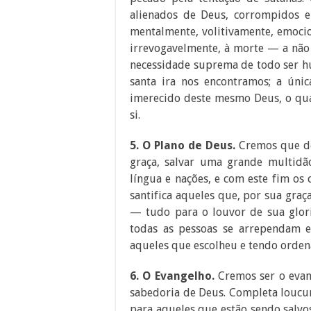
alienados de Deus, corrompidos em
mentalmente, volitivamente, emocio
irrevogavelmente, à morte — a não 
necessidade suprema de todo ser hu
santa ira nos encontramos; a ún
imerecido deste mesmo Deus, o qua
si.
5. O Plano de Deus.
Cremos que de
graça, salvar uma grande multidã
língua e nações, e com este fim os
santifica aqueles que, por sua graça
— tudo para o louvor de sua glor
todas as pessoas se arrependam e
aqueles que escolheu e tendo orden
6. O Evangelho.
Cremos ser o evan
sabedoria de Deus. Completa loucu
para aqueles que estão sendo salvos