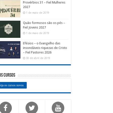
Provérbios 31 – Fiel Mulheres
2027
1 de maio de 2019
Quão formosos são os pés –
Fiel Jovens 2027
1 de maio de 2019
Efésios – o Evangelho das
insondáveis riquezas de Cristo
– Fiel Pastores 2026
30 de abril de 2019
os Cursos
eja os cursos novos