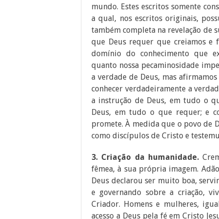
mundo. Estes escritos somente cons
a qual, nos escritos originais, po
também completa na revelação de su
que Deus requer que creiamos e f
domínio do conhecimento que ex
quanto nossa pecaminosidade impe
a verdade de Deus, mas afirmamos 
conhecer verdadeiramente a verdade
a instrução de Deus, em tudo o q
Deus, em tudo o que requer; e c
promete. À medida que o povo de De
como discípulos de Cristo e testem
3. Criação da humanidade.
Crem
fêmea, à sua própria imagem. Adão
Deus declarou ser muito boa, serv
e governando sobre a criação, v
Criador. Homens e mulheres, igu
acesso a Deus pela fé em Cristo Je