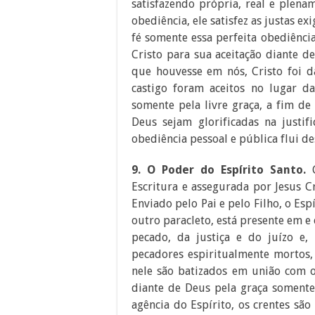
satisfazendo própria, real e plena
obediência, ele satisfez as justas e
fé somente essa perfeita obediênci
Cristo para sua aceitação diante d
que houvesse em nós, Cristo foi d
castigo foram aceitos no lugar da 
somente pela livre graça, a fim de
Deus sejam glorificadas na justi
obediência pessoal e pública flui des
9. O Poder do Espírito Santo.
Escritura e assegurada por Jesus Cr
Enviado pelo Pai e pelo Filho, o Espí
outro paracleto, está presente em 
pecado, da justiça e do juízo e,
pecadores espiritualmente mortos,
nele são batizados em união com o
diante de Deus pela graça somente,
agência do Espírito, os crentes são