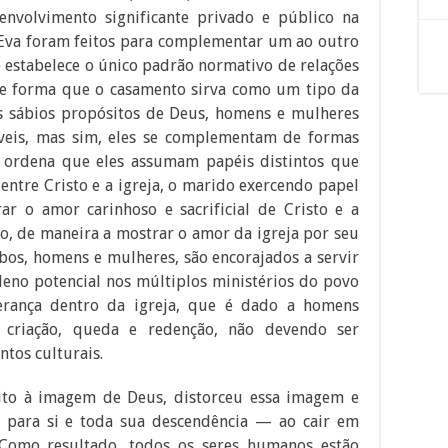
envolvimento significante privado e público na
 e Eva foram feitos para complementar um ao outro
estabelece o único padrão normativo de relações
de forma que o casamento sirva como um tipo da
os sábios propósitos de Deus, homens e mulheres
veis, mas sim, eles se complementam de formas
 ordena que eles assumam papéis distintos que
entre Cristo e a igreja, o marido exercendo papel
r o amor carinhoso e sacrificial de Cristo e a
, de maneira a mostrar o amor da igreja por seu
mbos, homens e mulheres, são encorajados a servir
pleno potencial nos múltiplos ministérios do povo
derança dentro da igreja, que é dado a homens
 criação, queda e redenção, não devendo ser
tos culturais.
ito à imagem de Deus, distorceu essa imagem e
 para si e toda sua descendência — ao cair em
 Como resultado, todos os seres humanos estão