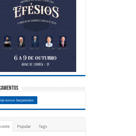
çamentos
eja nossos lançamentos
cente
Popular
Tags