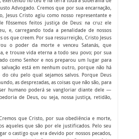
, exercendo no céu e na terra toda a soberania de
justo Advogado. Cremos que por sua encarnação,
ão, Jesus Cristo agiu como nosso representante e
le fôssemos feitos justiça de Deus: na cruz ele
eu, e, carregando toda a penalidade de nossos
 os que creem. Por sua ressurreição, Cristo Jesus
brou o poder da morte e venceu Satanás, que
a, e trouxe vida eterna a todo seu povo; por sua
ltado como Senhor e nos preparou um lugar para
a salvação está em nenhum outro, porque não há
do céu pelo qual sejamos salvos. Porque Deus
undo, as desprezadas, as coisas que não são, para
 ser humano poderá se vangloriar diante dele —
bedoria de Deus, ou seja, nossa justiça, retidão,
Cremos que Cristo, por sua obediência e morte,
 aqueles que são por ele justificados. Pelo seu
ugar o castigo que era devido por nossos pecados,