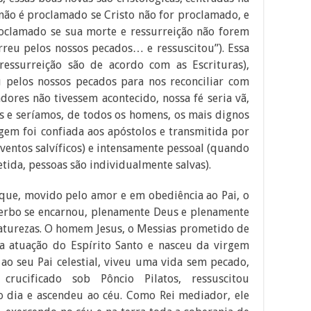
 não é proclamado se Cristo não for proclamado, e
roclamado se sua morte e ressurreição não forem
rreu pelos nossos pecados… e ressuscitou”). Essa
ressurreição são de acordo com as Escrituras),
eu pelos nossos pecados para nos reconciliar com
adores não tivessem acontecido, nossa fé seria vã,
 e seríamos, de todos os homens, os mais dignos
gem foi confiada aos apóstolos e transmitida por
ventos salvíficos) e intensamente pessoal (quando
etida, pessoas são individualmente salvas).
que, movido pelo amor e em obediência ao Pai, o
Verbo se encarnou, plenamente Deus e plenamente
turezas. O homem Jesus, o Messias prometido de
sa atuação do Espírito Santo e nasceu da virgem
ao seu Pai celestial, viveu uma vida sem pecado,
 crucificado sob Pôncio Pilatos, ressuscitou
o dia e ascendeu ao céu. Como Rei mediador, ele