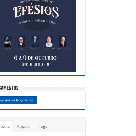
çamentos
eja nossos lançamentos
cente
Popular
Tags