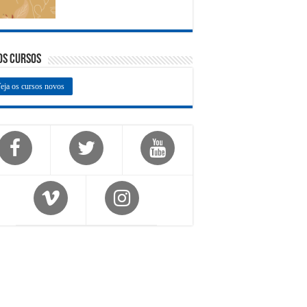
os Cursos
eja os cursos novos