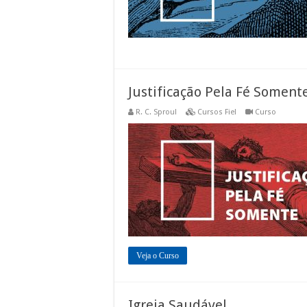
Justificação Pela Fé Soment
R. C. Sproul
Cursos Fiel
Curso
Veja o Curso
Igreja Saudável