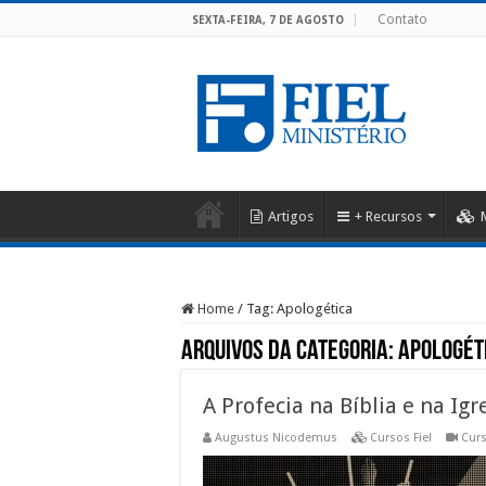
Contato
SEXTA-FEIRA, 7 DE AGOSTO
Artigos
+ Recursos
Home
/
Tag:
Apologética
Arquivos da categoria:
Apologét
A Profecia na Bíblia e na Igr
Augustus Nicodemus
Cursos Fiel
Cur