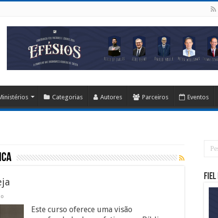
Ministérios
Categorias
Autores
Parceiros
Eventos
ica
Fiel
eja
so
Este curso oferece uma visão