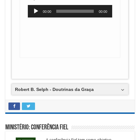
Tocador
00:00
00:00
de
áudio
Robert B. Selph - Doutrinas da Graça
Ministério: Conferência Fiel