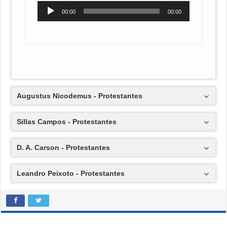
Tocador
00:00
00:00
de
áudio
Augustus Nicodemus - Protestantes
Sillas Campos - Protestantes
D. A. Carson - Protestantes
Leandro Peixoto - Protestantes