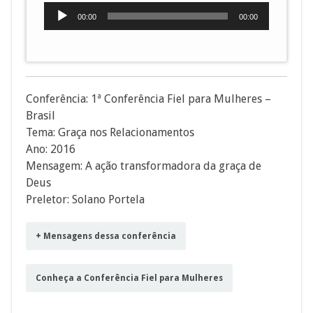
Tocador
00:00
00:00
de
áudio
Conferência: 1ª Conferência Fiel para Mulheres –
Brasil
Tema: Graça nos Relacionamentos
Ano: 2016
Mensagem: A ação transformadora da graça de
Deus
Preletor: Solano Portela
+ Mensagens dessa conferência
Conheça a Conferência Fiel para Mulheres