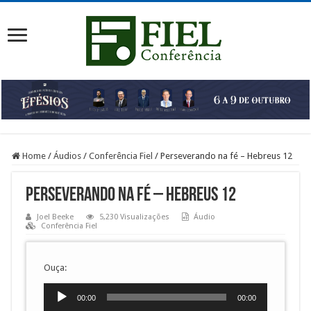
Home
/
Áudios
/
Conferência Fiel
/
Perseverando na fé – Hebreus 12
Perseverando na fé – Hebreus 12
Joel Beeke
5,230 Visualizações
Áudio
Conferência Fiel
Ouça:
Tocador
00:00
00:00
de