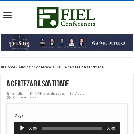
Home
/
Áudios
/
Conferência Fiel
/
A certeza da santidade
A certeza da santidade
Jim Elliff
1,444 Visualizações
Áudio
Conferência Fiel
Ouça:
Tocador
00:00
00:00
de