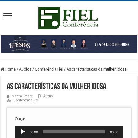
Home
/
Áudios
/
Conferência Fiel
/
As características da mulher idosa
As características da mulher idosa
Martha Peace
Áudio
Conferência Fiel
Ouça:
Tocador
00:00
00:00
de