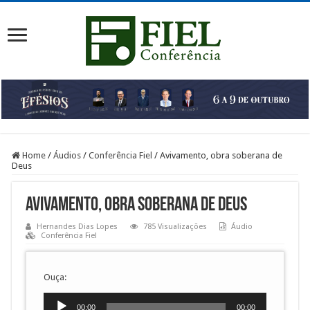
Home
/
Áudios
/
Conferência Fiel
/
Avivamento, obra soberana de
Deus
Avivamento, obra soberana de Deus
Hernandes Dias Lopes
785 Visualizações
Áudio
Conferência Fiel
Ouça:
Tocador
00:00
00:00