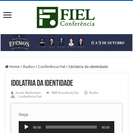
Home
/
Áudios
/
Conferência Fiel
/
Idolatria da identidade
Idolatria da identidade
Jonas Madureira
848 Visualizações
Áudio
Conferência Fiel
Ouça:
Tocador
00:00
00:00
de