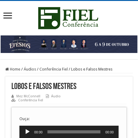
Home
/
Áudios
/
Conferência Fiel
/
Lobos e Falsos Mestres
Lobos e Falsos Mestres
Mez McConnell
Áudio
Conferência Fiel
Ouça:
Tocador
00:00
00:00
de