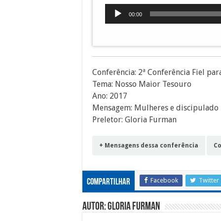
Tocador
00:00
de
áudio
Conferência: 2ª Conferência Fiel par
Tema: Nosso Maior Tesouro
Ano: 2017
Mensagem: Mulheres e discipulado 
Preletor: Gloria Furman
+ Mensagens dessa conferência
Co
Facebook
Twitter
Compartilhar
Autor: Gloria Furman