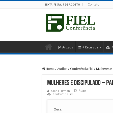
Contato
SEXTA-FEIRA, 7 DE AGOSTO
Artigos
+ Recursos
Home
/
Áudios
/
Conferência Fiel
/
Mulheres e 
Mulheres e discipulado – Pa
Gloria Furman
Áudio
Conferência Fiel
Ouça: