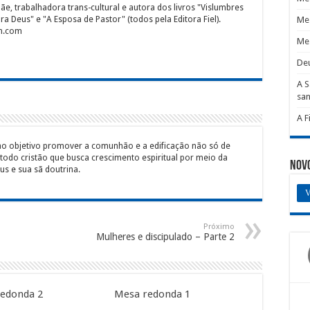
e, trabalhadora trans-cultural e autora dos livros "Vislumbres
 Deus" e "A Esposa de Pastor" (todos pela Editora Fiel).
Me
an.com
Me
De
A S
san
A F
mo objetivo promover a comunhão e a edificação não só de
 todo cristão que busca crescimento espiritual por meio da
Nov
s e sua sã doutrina.
V
Próximo
Mulheres e discipulado – Parte 2
edonda 2
Mesa redonda 1