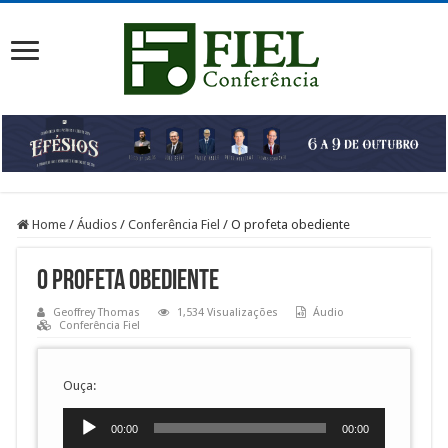
Home
/
Áudios
/
Conferência Fiel
/
O profeta obediente
O profeta obediente
Geoffrey Thomas
1,534 Visualizações
Áudio
Conferência Fiel
Ouça:
Tocador
00:00
00:00
de