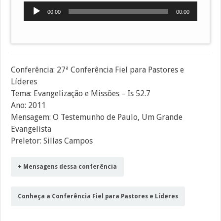
Tocador
00:00
00:00
de
áudio
Conferência: 27ª Conferência Fiel para Pastores e
Líderes
Tema: Evangelização e Missões – Is 52.7
Ano: 2011
Mensagem: O Testemunho de Paulo, Um Grande
Evangelista
Preletor: Sillas Campos
+ Mensagens dessa conferência
Conheça a Conferência Fiel para Pastores e Líderes