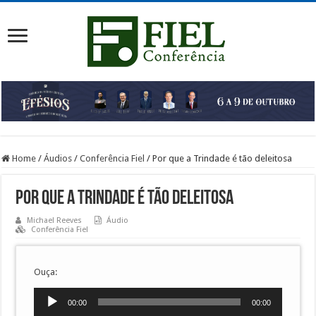
Home
/
Áudios
/
Conferência Fiel
/
Por que a Trindade é tão deleitosa
Por que a Trindade é tão deleitosa
Michael Reeves
Áudio
Conferência Fiel
Ouça:
Tocador
00:00
00:00
de