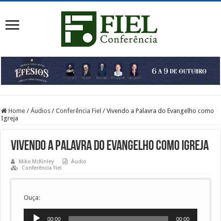
Home
/
Áudios
/
Conferência Fiel
/
Vivendo a Palavra do Evangelho como
Igreja
Vivendo a Palavra do Evangelho como Igreja
Mike McKinley
Áudio
Conferência Fiel
Ouça:
Tocador
00:00
00:00