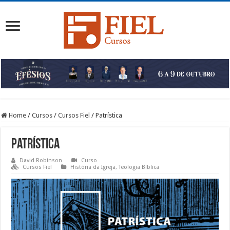
Home
/
Cursos
/
Cursos Fiel
/
Patrística
Patrística
David Robinson
Curso
Cursos Fiel
História da Igreja
,
Teologia Bíblica