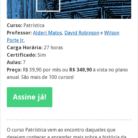
Curso:
Patrística
Professor:
Alderi Matos
,
David Robinson
e
Wilson
Porte Jr.
Carga Horária:
27 horas
Certificado:
Sim
Aulas:
7
Preço:
R$ 39,90 por mês ou
R$ 349,90
à vista no plano
anual. São mais de 100 cursos!
Assine já!
O curso Patrística vem ao encontro daqueles que
desejam conhecer e aprender mais sobre a história da