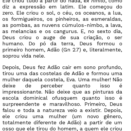
Ele criou tudo a partir do nada,
ex nihilo
, como
diz a expressão em latim. Ele começou do
zero. Ele criou o sol, o céu, os oceanos, a lua,
os formigueiros, os pinheiros, as esmeraldas,
as pombas, as nuvens cúmulos-nimbo, a lava,
as melancias e os cangurus. E, no sexto dia,
Deus criou o auge de sua criação, o ser
humano. Do pó da terra, Deus formou o
primeiro homem, Adão (Gn 2.7) e, literalmente,
soprou vida nele.
Depois, Deus fez Adão cair em sono profundo,
tirou uma das costelas de Adão e formou uma
mulher daquela costela, Eva. Uma mulher! Não
deixe de perceber quanto isso é
impressionante. Não deixe que as pinturas da
escola dominical ofusquem quanto isso é
surpreendente e maravilhoso. Primeiro, Deus
falou e toda a natureza veio a existir. Depois,
ele criou uma mulher (um novo gênero,
totalmente diferente de Adão) a partir de um
osso que ele tirou do homem, a quem ele criou