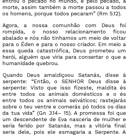
entrou o pecado no mundo, e pelo pecado, a
morte, assim também a morte passou a todos
os homens, porque todos pecaram” (Rm 5.12).
Agora, a nossa comunhão com Deus foi
rompida, o nosso relacionamento ficou
abalado e nós não tínhamos um meio de voltar
para o Éden e para o nosso criador. Em meio a
essa queda catastrófica, Deus prometeu um
herói, alguém que viria para consertar o que a
humanidade quebrou.
Quando Deus amaldiçoou Satanás, disse à
serpente: “Então, o SENHOR Deus disse à
serpente: Visto que isso fizeste, maldita és
entre todos os animais domésticos e o és
entre todos os animais selváticos; rastejarás
sobre o teu ventre e comerás pó todos os dias
da tua vida” (Gn 3.14– 15). A promessa foi que
um descendente de Eva nasceria de mulher e
seria ferido por Satanás, mas a vitória final
seria dele, pois ele esmagaria a Serpente. A