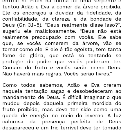
entrou no Éden na forma de uma serpente e
tentou Adão e Eva a comer da árvore proibida.
Ele os encorajou a duvidar da fidelidade, da
confiabilidade, da clareza e da bondade de
Deus (Gn 3.1–5). “Deus realmente disse isso?”,
sugeriu ele maliciosamente. “Deus não está
realmente preocupado com vocês. Ele sabe
que, se vocês comerem da árvore, vão se
tornar como ele. E ele é tão egoísta, tem tanta
fome de glória, que está só tentando se
proteger do poder que vocês poderiam ter.
Comam do fruto e vocês serão como Deus.
Não haverá mais regras. Vocês serão livres.”
Como todos sabemos, Adão e Eva creram
naquela tentação sagaz e desobedeceram ao
mandamento de Deus. É difícil imaginar o que
mudou depois daquela primeira mordida do
fruto proibido, mas deve ter sido como uma
queda de energia no meio do inverno. A luz
calorosa da presença perfeita de Deus
desapareceu e um frio terrível deve ter tomado