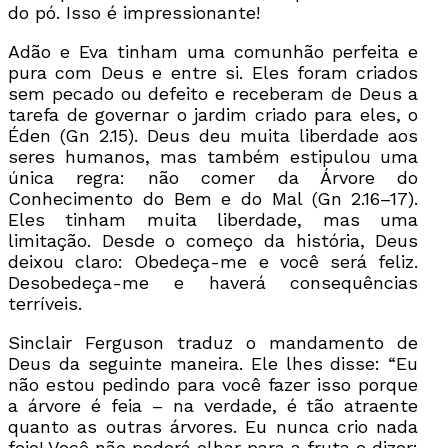
do pó. Isso é impressionante!
Adão e Eva tinham uma comunhão perfeita e
pura com Deus e entre si. Eles foram criados
sem pecado ou defeito e receberam de Deus a
tarefa de governar o jardim criado para eles, o
Éden (Gn 2.15). Deus deu muita liberdade aos
seres humanos, mas também estipulou uma
única regra: não comer da Árvore do
Conhecimento do Bem e do Mal (Gn 2.16–17).
Eles tinham muita liberdade, mas uma
limitação. Desde o começo da história, Deus
deixou claro: Obedeça-me e você será feliz.
Desobedeça-me e haverá consequências
terríveis.
Sinclair Ferguson traduz o mandamento de
Deus da seguinte maneira. Ele lhes disse: “Eu
não estou pedindo para você fazer isso porque
a árvore é feia – na verdade, é tão atraente
quanto as outras árvores. Eu nunca crio nada
feio! Você não poderá olhar para a fruta e dizer: