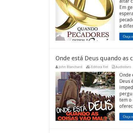
altar
Em ger
espera
pecado
a dif
Ouça o
Onde está Deus quando as c
John Blanchard
Editora Fiel
Audiolivro
Onde 
Deus 
impede
pergu
tem o 
oferec
Ouça o