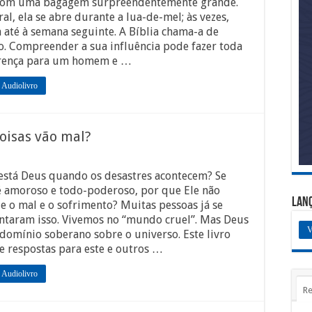
 com uma bagagem surpreendentemente grande.
al, ela se abre durante a lua-de-mel; às vezes,
 até à semana seguinte. A Bíblia chama-a de
. Compreender a sua influência pode fazer toda
erença para um homem e …
 Audiolivro
oisas vão mal?
está Deus quando os desastres acontecem? Se
é amoroso e todo-poderoso, por que Ele não
Lan
 o mal e o sofrimento? Muitas pessoas já se
ntaram isso. Vivemos no “mundo cruel”. Mas Deus
V
domínio soberano sobre o universo. Este livro
e respostas para este e outros …
 Audiolivro
Re