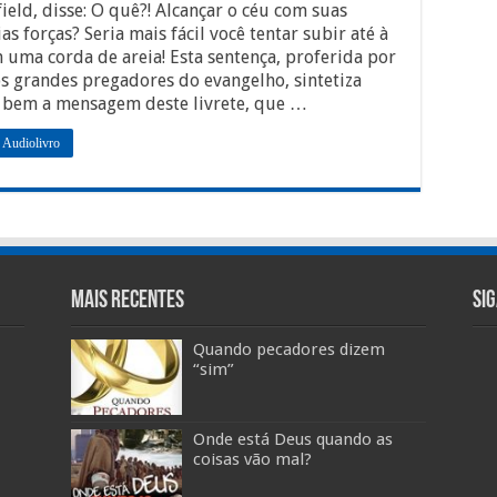
ield, disse: O quê?! Alcançar o céu com suas
as forças? Seria mais fácil você tentar subir até à
 uma corda de areia! Esta sentença, proferida por
 grandes pregadores do evangelho, sintetiza
 bem a mensagem deste livrete, que …
 Audiolivro
Mais Recentes
Si
Quando pecadores dizem
“sim”
Onde está Deus quando as
coisas vão mal?