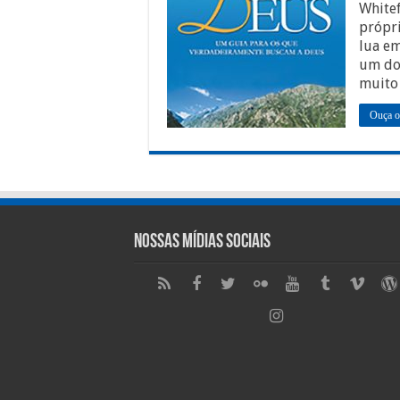
Whitef
própri
lua em
um dos
muito
Ouça o
Nossas Mídias Sociais