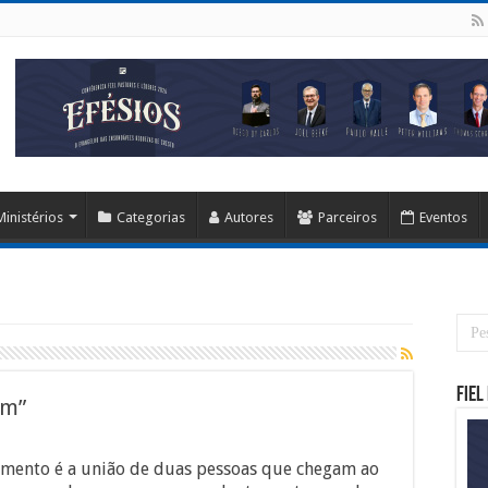
Ministérios
Categorias
Autores
Parceiros
Eventos
Fiel
im”
amento é a união de duas pessoas que chegam ao