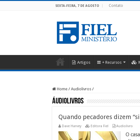
Contato
SEXTA-FEIRA, 7 DE AGOSTO
Artigos
+ Recursos
Home
/
Audiolivros
/
Áudiolivros
Quando pecadores dizem “s
Dave Harvey
Editora Fiel
Audiolivro
O cas