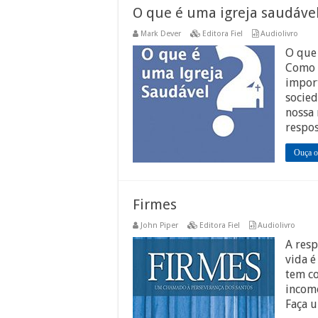
O que é uma igreja saudáve
Mark Dever
Editora Fiel
Audiolivro
O que 
Como e
import
socie
nossa 
respos
Ouça o
Firmes
John Piper
Editora Fiel
Audiolivro
A res
vida é
tem co
incomo
Faça 