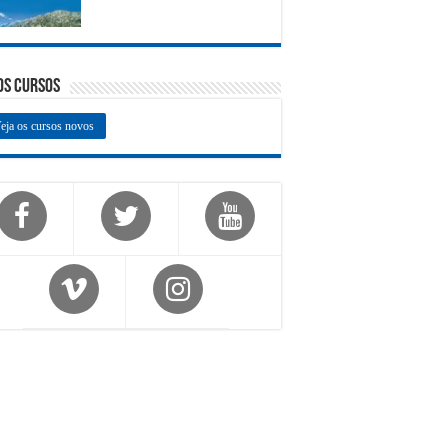
os Cursos
eja os cursos novos