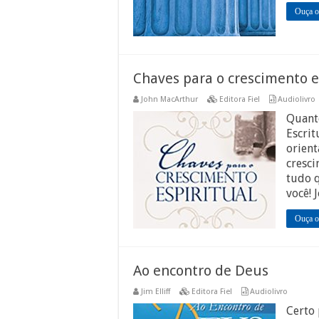
Ouça o
Chaves para o crescimento e
John MacArthur
Editora Fiel
Audiolivro
Quanto
Escrit
orient
cresci
tudo 
você!
Ouça o
Ao encontro de Deus
Jim Elliff
Editora Fiel
Audiolivro
Certo 