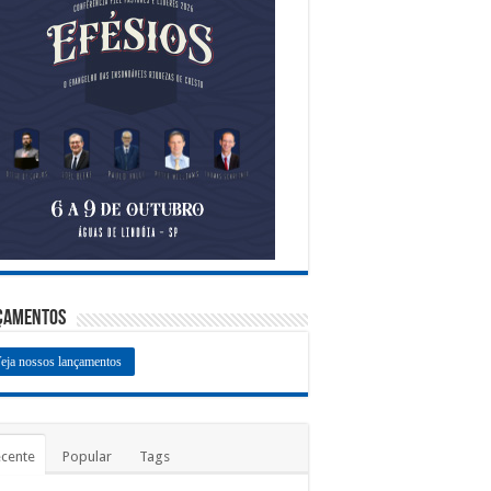
çamentos
eja nossos lançamentos
cente
Popular
Tags