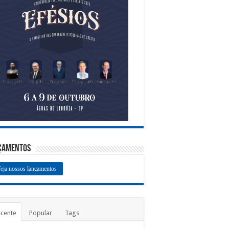
çamentos
eja nossos lançamentos
cente
Popular
Tags