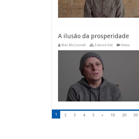
A ilusão da prosperidade
Mez McConnell
Editora Fiel
Vídeo
1
2
3
4
5
»
10
20
30