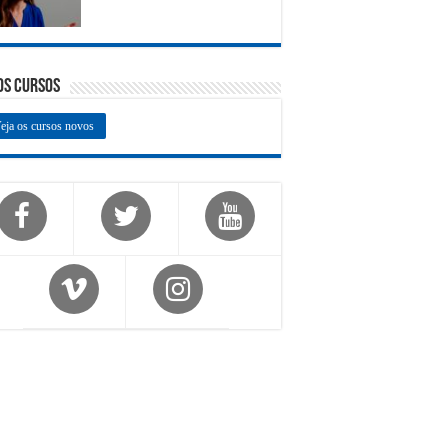
os Cursos
eja os cursos novos