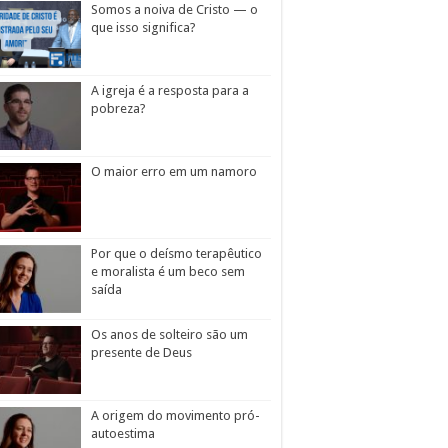
Somos a noiva de Cristo — o
que isso significa?
A igreja é a resposta para a
pobreza?
O maior erro em um namoro
Por que o deísmo terapêutico
e moralista é um beco sem
saída
Os anos de solteiro são um
presente de Deus
A origem do movimento pró-
autoestima