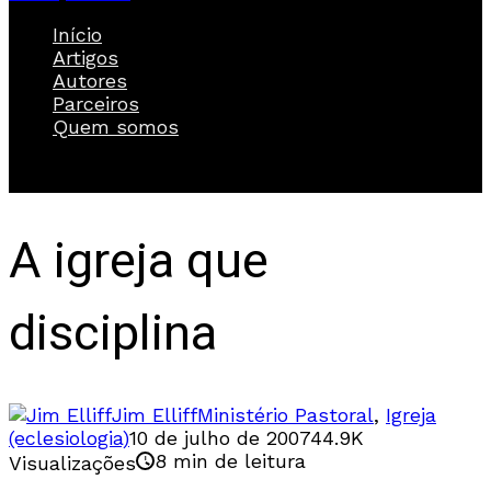
Início
Artigos
Autores
Parceiros
Quem somos
A igreja que
disciplina
Jim Elliff
Ministério Pastoral
,
Igreja
(eclesiologia)
10 de julho de 2007
44.9K
8 min de leitura
Visualizações