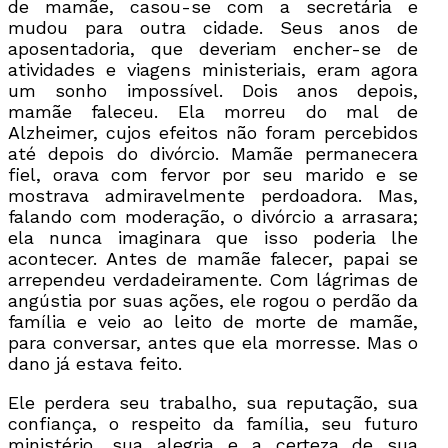
de mamãe, casou-se com a secretária e
mudou para outra cidade. Seus anos de
aposentadoria, que deveriam encher-se de
atividades e viagens ministeriais, eram agora
um sonho impossível. Dois anos depois,
mamãe faleceu. Ela morreu do mal de
Alzheimer, cujos efeitos não foram percebidos
até depois do divórcio. Mamãe permanecera
fiel, orava com fervor por seu marido e se
mostrava admiravelmente perdoadora. Mas,
falando com moderação, o divórcio a arrasara;
ela nunca imaginara que isso poderia lhe
acontecer. Antes de mamãe falecer, papai se
arrependeu verdadeiramente. Com lágrimas de
angústia por suas ações, ele rogou o perdão da
família e veio ao leito de morte de mamãe,
para conversar, antes que ela morresse. Mas o
dano já estava feito.
Ele perdera seu trabalho, sua reputação, sua
confiança, o respeito da família, seu futuro
ministério, sua alegria e a certeza de sua