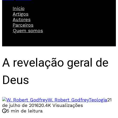
Início
Artigos
Autores
Parceiros
Quem somos
A revelação geral de
Deus
W. Robert Godfrey
Teologia
21
de julho de 2016
20.4K Visualizações
5 min de leitura