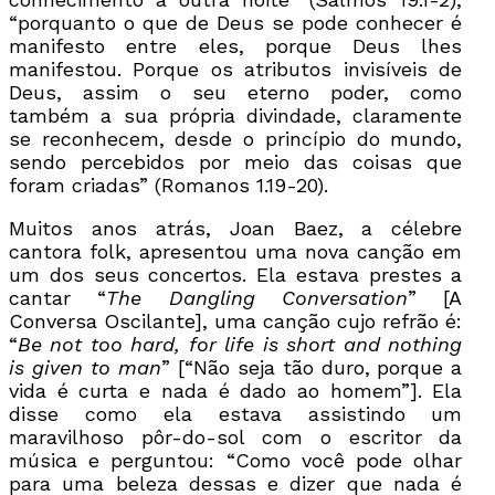
“porquanto o que de Deus se pode conhecer é
manifesto entre eles, porque Deus lhes
manifestou. Porque os atributos invisíveis de
Deus, assim o seu eterno poder, como
também a sua própria divindade, claramente
se reconhecem, desde o princípio do mundo,
sendo percebidos por meio das coisas que
foram criadas” (Romanos 1.19-20).
Muitos anos atrás, Joan Baez, a célebre
cantora folk, apresentou uma nova canção em
um dos seus concertos. Ela estava prestes a
cantar “
The Dangling Conversation
” [A
Conversa Oscilante], uma canção cujo refrão é:
“
Be not too hard, for life is short and nothing
is given to man
” [“Não seja tão duro, porque a
vida é curta e nada é dado ao homem”]. Ela
disse como ela estava assistindo um
maravilhoso pôr-do-sol com o escritor da
música e perguntou: “Como você pode olhar
para uma beleza dessas e dizer que nada é