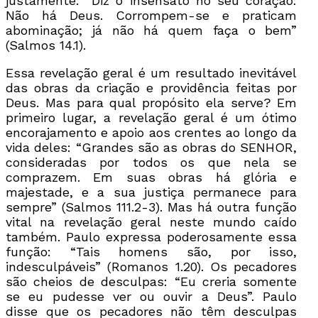
justamente: “Diz o insensato no seu coração:
Não há Deus. Corrompem-se e praticam
abominação; já não há quem faça o bem”
(Salmos 14.1).
Essa revelação geral é um resultado inevitável
das obras da criação e providência feitas por
Deus. Mas para qual propósito ela serve? Em
primeiro lugar, a revelação geral é um ótimo
encorajamento e apoio aos crentes ao longo da
vida deles: “Grandes são as obras do SENHOR,
consideradas por todos os que nela se
comprazem. Em suas obras há glória e
majestade, e a sua justiça permanece para
sempre” (Salmos 111.2-3). Mas há outra função
vital na revelação geral neste mundo caído
também. Paulo expressa poderosamente essa
função: “Tais homens são, por isso,
indesculpáveis” (Romanos 1.20). Os pecadores
são cheios de desculpas: “Eu creria somente
se eu pudesse ver ou ouvir a Deus”. Paulo
disse que os pecadores não têm desculpas