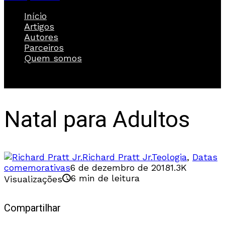
Início
Artigos
Autores
Parceiros
Quem somos
Natal para Adultos
Richard Pratt Jr.
Teologia
,
Datas
comemorativas
6 de dezembro de 2018
1.3K
6 min de leitura
Visualizações
Compartilhar