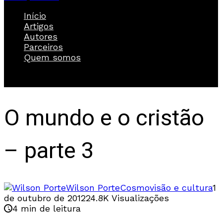
Início
Artigos
Autores
Parceiros
Quem somos
O mundo e o cristão
– parte 3
Wilson Porte
Cosmovisão e cultura
1
de outubro de 2012
24.8K Visualizações
4 min de leitura