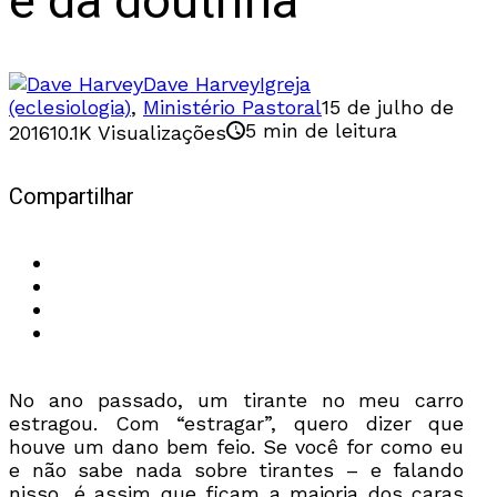
e da doutrina
Dave Harvey
Igreja
(eclesiologia)
,
Ministério Pastoral
15 de julho de
5 min de leitura
2016
10.1K Visualizações
Compartilhar
No ano passado, um tirante no meu carro
estragou. Com “estragar”, quero dizer que
houve um dano bem feio. Se você for como eu
e não sabe nada sobre tirantes – e falando
nisso, é assim que ficam a maioria dos caras