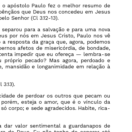
ue o apóstolo Paulo fez o melhor resumo de
s bênçãos que Deus nos concedeu em Jesus
lo Senhor (Cl 3.12-13).
s separou para a salvação e para uma nova
eus por nós em Jesus Cristo, Paulo nos vê
 a resposta da graça que, agora, podemos
oernos afetos de misericórdia, de bondade,
 tenta impedir que eu ofereça — lembra-se
 próprio pecado? Mas agora, perdoado e
e, mansidão e longanimidade em relação à
3.13).
cidade de perdoar os outros que pecam ou
porém, esteja o amor, que é o vínculo da
ó corpo; e sede agradecidos. Habite, rica-
 dar valor sentimental a guardanapos de
ora de Deus. Eu não tenho de esperar até