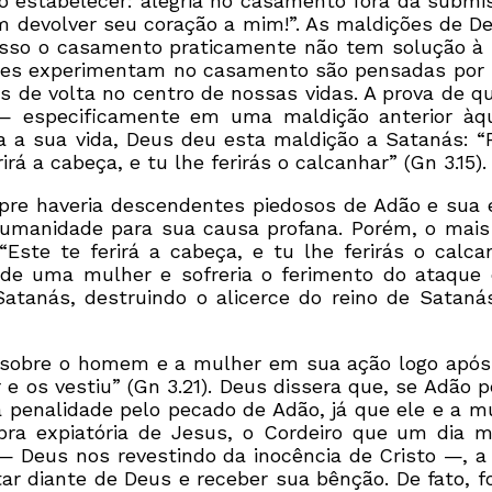
ndo estabelecer: alegria no casamento fora da subm
m devolver seu coração a mim!”. As maldições de D
 isso o casamento praticamente não tem solução à p
res experimentam no casamento são pensadas por D
s de volta no centro de nossas vidas. A prova de 
 — especificamente em uma maldição anterior à
a a sua vida, Deus deu esta maldição a Satanás: “P
á a cabeça, e tu lhe ferirás o calcanhar” (Gn 3.15).
pre haveria descendentes piedosos de Adão e sua 
manidade para sua causa profana. Porém, o mais s
ste te ferirá a cabeça, e tu lhe ferirás o calcan
 de uma mulher e sofreria o ferimento do ataque
tanás, destruindo o alicerce do reino de Satanás
obre o homem e a mulher em sua ação logo após 
 os vestiu” (Gn 3.21). Deus dissera que, se Adão pe
a penalidade pelo pecado de Adão, já que ele e a 
bra expiatória de Jesus, o Cordeiro que um dia mo
 Deus nos revestindo da inocência de Cristo —, a
 diante de Deus e receber sua bênção. De fato, fo