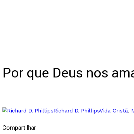
Por que Deus nos am
O propósito da maldição tendo a redenção e
Richard D. Phillips
Vida Cristã
,
Compartilhar