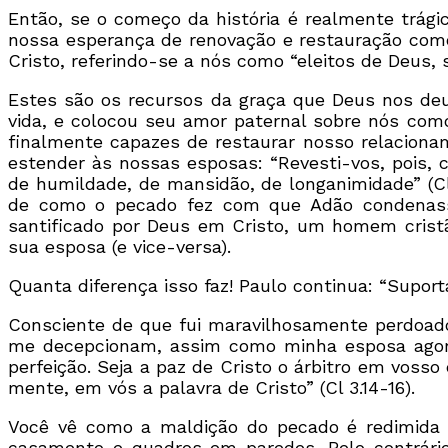
Então, se o começo da história é realmente trági
nossa esperança de renovação e restauração com
Cristo, referindo-se a nós como “eleitos de Deus,
Estes são os recursos da graça que Deus nos deu
vida, e colocou seu amor paternal sobre nós como
finalmente capazes de restaurar nosso relaciona
estender às nossas esposas: “Revesti-vos, pois, 
de humildade, de mansidão, de longanimidade” (C
de como o pecado fez com que Adão condenasse
santificado por Deus em Cristo, um homem cristã
sua esposa (e vice-versa).
Quanta diferença isso faz! Paulo continua: “Suport
Consciente de que fui maravilhosamente perdoado
me decepcionam, assim como minha esposa agora 
perfeição. Seja a paz de Cristo o árbitro em voss
mente, em vós a palavra de Cristo” (Cl 3.14-16).
Você vê como a maldição do pecado é redimida 
casamento e quadros em paredes. Pelo contrário