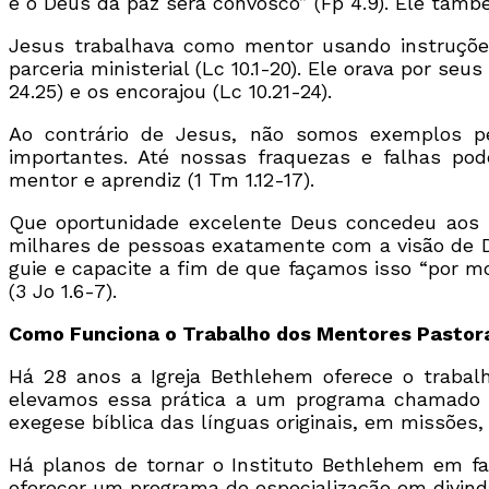
e o Deus da paz será convosco” (Fp 4.9). Ele tamb
Jesus trabalhava como mentor usando instruções d
parceria ministerial (Lc 10.1-20). Ele orava por seus
24.25) e os encorajou (Lc 10.21-24).
Ao contrário de Jesus, não somos exemplos per
importantes. Até nossas fraquezas e falhas pod
mentor e aprendiz (1 Tm 1.12-17).
Que oportunidade excelente Deus concedeu aos p
milhares de pessoas exatamente com a visão de D
guie e capacite a fim de que façamos isso “por 
(3 Jo 1.6-7).
Como Funciona o Trabalho dos Mentores Pastora
Há 28 anos a Igreja Bethlehem oferece o trabal
elevamos essa prática a um programa chamado In
exegese bíblica das línguas originais, em missões,
Há planos de tornar o Instituto Bethlehem em fac
oferecer um programa de especialização em divinda