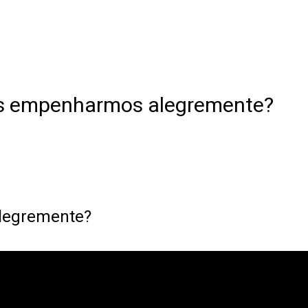
os empenharmos alegremente?
legremente?