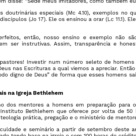
ém disse: “Sede meus imitadores, como também eu so
outrinárias especiais (Mc 4.10), exemplos no que 
 discípulos (Jo 17). Ele os ensinou a orar (Lc 11.1). E
feitos, então, nosso ensino e exemplo não são 
em ser instrutivas. Assim, transparência e hones
astores! Investir num número seleto de homens t
eus nas Escrituras a qual viemos a apreciar. Ent
modo digno de Deus” de forma que esses homens sa
is na Igreja Bethlehem
ho dos mentores a homens em preparação para o 
stituto Bethlehem que oferece por volta de 50 
 teologia prática, pregação e o ministério de mentor
uldade e seminário a partir de setembro deste ano
de tendo base na igreja e com 100 horas de crédito