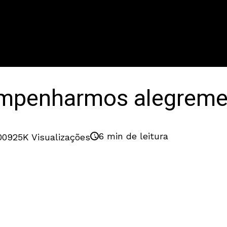
 empenharmos alegreme
6 min de leitura
009
25K Visualizações