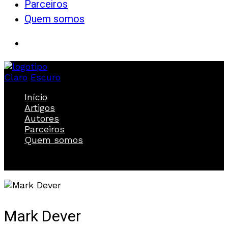
Parceiros
Quem somos
Claro
Escuro
Início
Artigos
Autores
Parceiros
Quem somos
Mark Dever