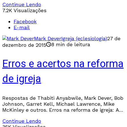
Continue Lendo
7.2K Visualizações
Facebook
E-mail
Mark Dever
Igreja (eclesiologia)
27 de
8 min de leitura
dezembro de 2015
Erros e acertos na reforma
de igreja
Respostas de Thabiti Anyabwile, Mark Dever, Bob
Johnson, Garret Kell, Michael Lawrence, Mike
McKinley e outros. Erros na reforma de igreja: Ao
conduzir mudanças Não tente mudar todas as
Continue Lendo
coisas
36K Visualizações