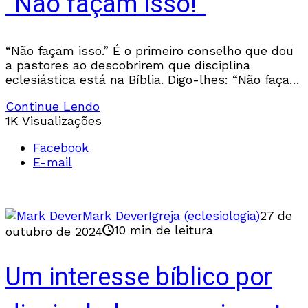
“Não façam isso!”
“Não façam isso.” É o primeiro conselho que dou
a pastores ao descobrirem que disciplina
eclesiástica está na Bíblia. Digo-lhes: “Não façam
isso, pelo menos não ainda”.
Continue Lendo
1K Visualizações
Facebook
E-mail
Mark Dever
Igreja (eclesiologia)
27 de
10 min de leitura
outubro de 2024
Um interesse bíblico por