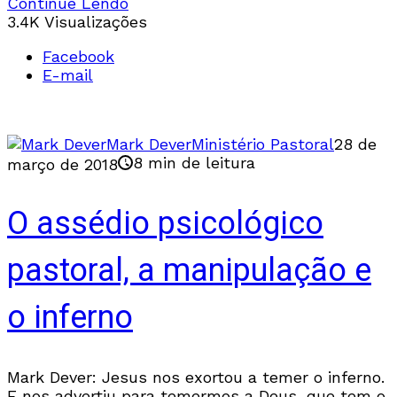
Continue Lendo
“Em
3.4K Visualizações
Facebook
E-mail
Mark Dever
Ministério Pastoral
28 de
8 min de leitura
março de 2018
O assédio psicológico
pastoral, a manipulação e
o inferno
Mark Dever: Jesus nos exortou a temer o inferno.
E nos advertiu para temermos a Deus, que tem o