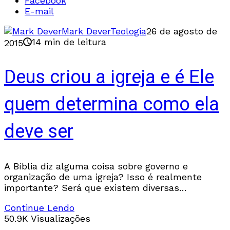
Facebook
E-mail
Mark Dever
Teologia
26 de agosto de
14 min de leitura
2015
Deus criou a igreja e é Ele
quem determina como ela
deve ser
A Bíblia diz alguma coisa sobre governo e
organização de uma igreja? Isso é realmente
importante? Será que existem diversas
estruturas de igreja no Novo Testamento? As
Continue Lendo
primeiras igrejas começaram
50.9K Visualizações