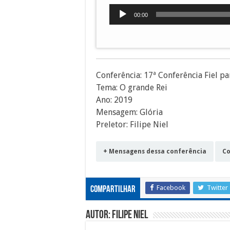
Tocador
00:00
de
áudio
Conferência: 17ª Conferência Fiel pa
Tema: O grande Rei
Ano: 2019
Mensagem: Glória
Preletor: Filipe Niel
+ Mensagens dessa conferência
Co
Facebook
Twitter
Compartilhar
Autor: Filipe Niel