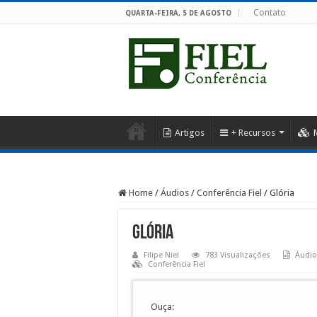
Contato
QUARTA-FEIRA, 5 DE AGOSTO
Artigos
+ Recursos
Home
/
Áudios
/
Conferência Fiel
/
Glória
Glória
Filipe Niel
783 Visualizações
Áudio
Conferência Fiel
Ouça: