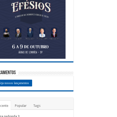
çamentos
eja nossos lançamentos
cente
Popular
Tags
sa redonda 3