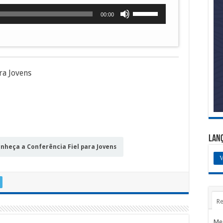
Use
00:00
as
setas
para
cima
ou
ra Jovens
para
baixo
para
aumentar
ou
diminuir
Lan
o
nheça a Conferência Fiel para Jovens
volume.
V
Re
Me