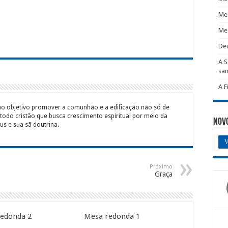
Me
Me
De
A S
san
A F
mo objetivo promover a comunhão e a edificação não só de
 todo cristão que busca crescimento espiritual por meio da
Nov
s e sua sã doutrina.
V
Próximo
Graça
edonda 2
Mesa redonda 1