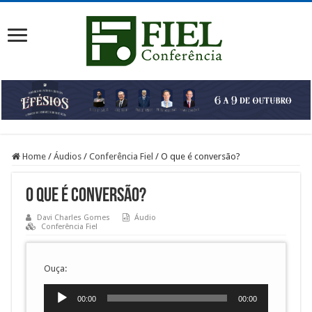
Home
/
Áudios
/
Conferência Fiel
/
O que é conversão?
O que é conversão?
Davi Charles Gomes
Áudio
Conferência Fiel
Ouça:
Tocador
00:00
00:00
de