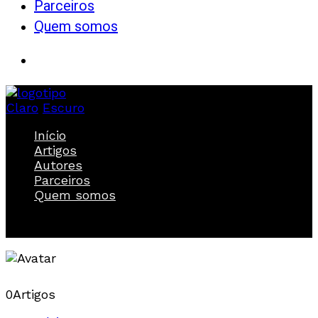
Parceiros
Quem somos
Claro
Escuro
Início
Artigos
Autores
Parceiros
Quem somos
0
Artigos