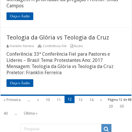
Campos
Ouça o Áudio
Teologia da Glória vs Teologia da Cruz
Franklin Ferreira
Conferência Fiel
Áudio
Conferência: 33ª Conferência Fiel para Pastores e
Líderes – Brasil Tema: Protestantes Ano: 2017
Mensagem: Teologia da Glória vs Teologia da Cruz
Preletor: Franklin Ferreira
Ouça o Áudio
12
« Primeira
...
«
10
11
13
14
»
Página 12 de 88
20
30
40
...
Última »