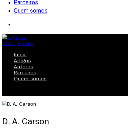
Parceiros
Quem somos
Claro
Escuro
Início
Artigos
Autores
Parceiros
Quem somos
D. A. Carson