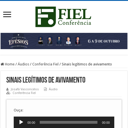
Home
/
Áudios
/
Conferência Fiel
/
Sinais legítimos de avivamento
Sinais legítimos de avivamento
Josafá Vasconcelos
Áudio
Conferência Fiel
Ouça:
Tocador
00:00
00:00
de