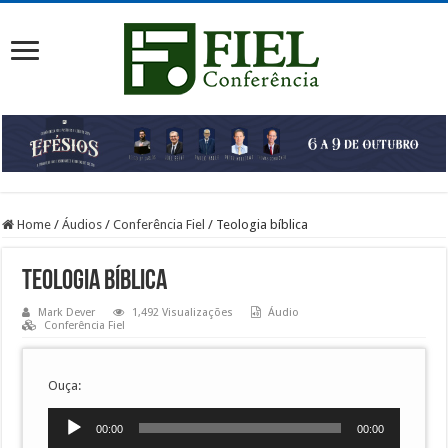
Home
/
Áudios
/
Conferência Fiel
/
Teologia bíblica
Teologia bíblica
Mark Dever
1,492 Visualizações
Áudio
Conferência Fiel
Ouça:
Tocador
00:00
00:00
de