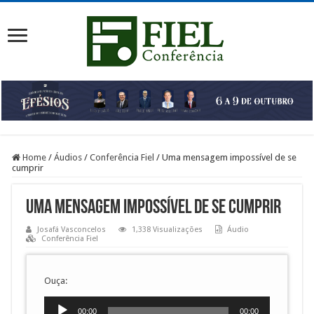
Home
/
Áudios
/
Conferência Fiel
/
Uma mensagem impossível de se
cumprir
Uma mensagem impossível de se cumprir
Josafá Vasconcelos
1,338 Visualizações
Áudio
Conferência Fiel
Ouça:
Tocador
00:00
00:00