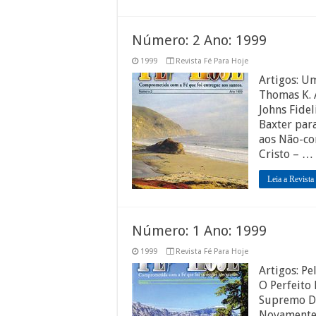
Número: 2 Ano: 1999
1999
Revista Fé Para Hoje
Artigos: U
Thomas K. 
Johns Fidel
Baxter par
aos Não-co
Cristo – …
Leia a Revista
Número: 1 Ano: 1999
1999
Revista Fé Para Hoje
Artigos: Pe
O Perfeito
Supremo De
Novamente 