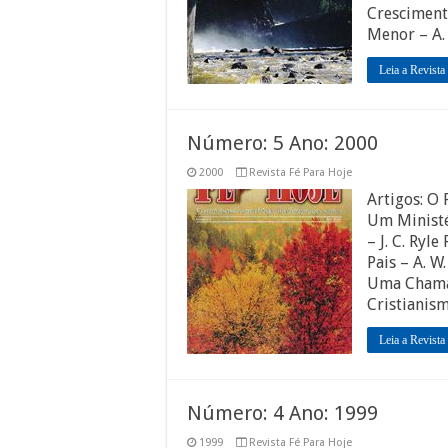
Cresciment
Menor – A.
Leia a Revista
Número: 5 Ano: 2000
2000
Revista Fé Para Hoje
Artigos: O 
Um Ministé
– J. C. Ryl
Pais – A. W
Uma Chama
Cristianis
Leia a Revista
Número: 4 Ano: 1999
1999
Revista Fé Para Hoje