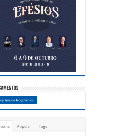
çamentos
eja nossos lançamentos
cente
Popular
Tags