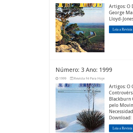
Artigos: O
George Mar
Lloyd-Jone
Leia a Revista
Número: 3 Ano: 1999
1999
Revista Fé Para Hoje
Artigos: O
Controvérs
Blackburn 
pelo Movim
Necessidad
Download:
Leia a Revista