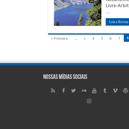
Livre-Arbít
…
Leia a Revista
8
« Primeira
...
«
4
5
6
7
Nossas Mídias Sociais