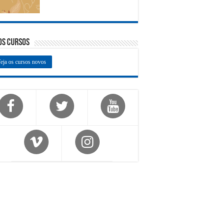
os Cursos
eja os cursos novos