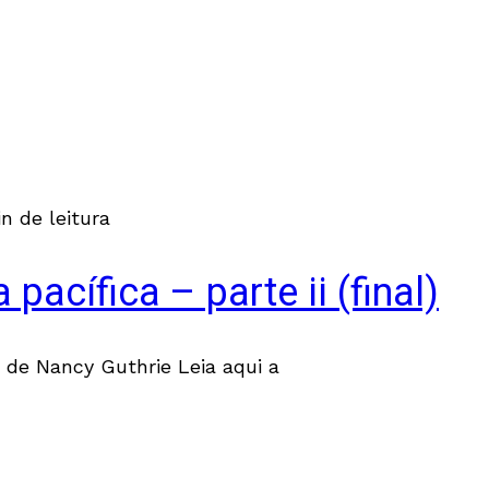
in de leitura
pacífica – parte ii (final)
r, de Nancy Guthrie Leia aqui a