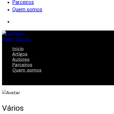
Parceiros
Quem somos
Claro
Escuro
Início
Artigos
Autores
Parceiros
Quem somos
Vários