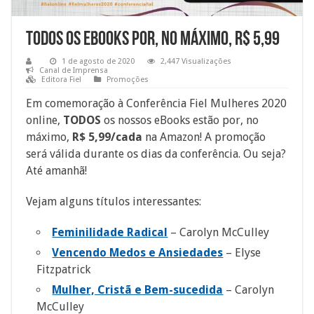
Todos os eBooks por, no máximo, R$ 5,99
1 de agosto de 2020
2,447 Visualizações
Canal de Imprensa
Editora Fiel
Promoções
Em comemoração à Conferência Fiel Mulheres 2020
online,
TODOS
os nossos eBooks estão por, no
máximo,
R$ 5,99/cada
na Amazon! A promoção
será válida durante os dias da conferência. Ou seja?
Até amanhã!
Vejam alguns títulos interessantes:
Feminilidade Radical
– Carolyn McCulley
Vencendo Medos e Ansiedades
– Elyse
Fitzpatrick
Mulher, Cristã e Bem-sucedida
– Carolyn
McCulley