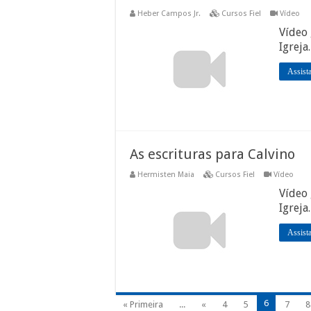
Heber Campos Jr.
Cursos Fiel
Vídeo
Vídeo 
Igreja
Assist
As escrituras para Calvino
Hermisten Maia
Cursos Fiel
Vídeo
Vídeo 
Igreja
Assist
6
« Primeira
...
«
4
5
7
8