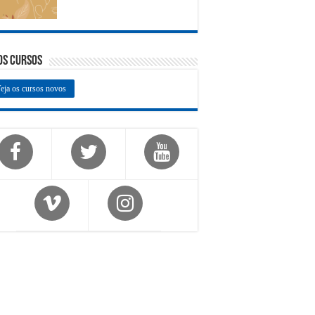
os Cursos
eja os cursos novos