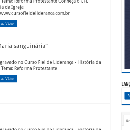
. Tema: Reforma Protestante Conheça o CFL
ia da Igreja:
/www.cursofieldelideranca.com.br
a ao Vídeo
aria sanguinária”
gravado no Curso Fiel de Liderança - História da
. Tema: Reforma Protestante
a ao Vídeo
Lan
V
Re
gravado no Curso Fiel de Liderança - História da