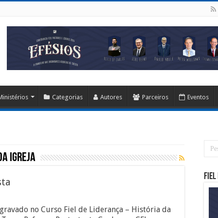
Ministérios
Categorias
Autores
Parceiros
Eventos
da Igreja
Fiel
sta
gravado no Curso Fiel de Liderança – História da