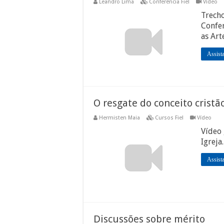
Leandro Lima
Conferência Fiel
Vídeo
Trech
Confer
as Art
Assist
O resgate do conceito cristã
Hermisten Maia
Cursos Fiel
Vídeo
Vídeo 
Igreja
Assist
Discussões sobre mérito