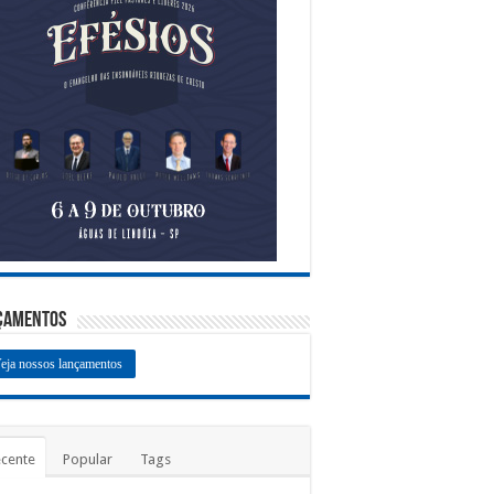
çamentos
eja nossos lançamentos
cente
Popular
Tags