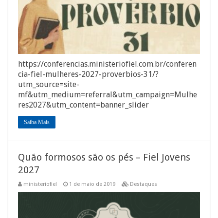
https://conferencias.ministeriofiel.com.br/conferen
cia-fiel-mulheres-2027-proverbios-31/?
utm_source=site-
mf&utm_medium=referral&utm_campaign=Mulhe
res2027&utm_content=banner_slider
Saiba Mais
Quão formosos são os pés – Fiel Jovens
2027
ministeriofiel
1 de maio de 2019
Destaques