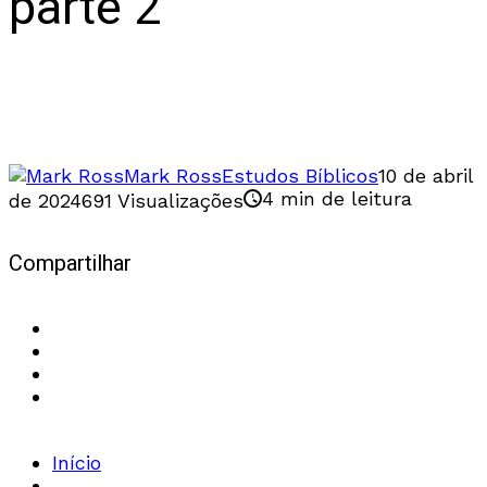
parte 2
Os Pais da igreja e os Reformadores
afirmavam a inerrância da Palavra de Deus
Mark Ross
Estudos Bíblicos
10 de abril
4 min de leitura
de 2024
691 Visualizações
Compartilhar
Início