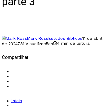
parte 3
O Século XIX e as afirmações da ciência da
época sobre a Bíblia
Mark Ross
Estudos Bíblicos
11 de abril
4 min de leitura
de 2024
781 Visualizações
Compartilhar
Início