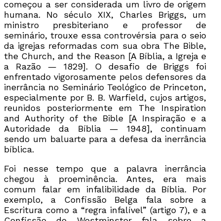
começou a ser considerada um livro de origem
humana. No século XIX, Charles Briggs, um
ministro presbiteriano e professor de
seminário, trouxe essa controvérsia para o seio
da igrejas reformadas com sua obra The Bible,
the Church, and the Reason [A Bíblia, a Igreja e
a Razão — 1829]. O desafio de Briggs foi
enfrentado vigorosamente pelos defensores da
inerrância no Seminário Teológico de Princeton,
especialmente por B. B. Warfield, cujos artigos,
reunidos posteriormente em The Inspiration
and Authority of the Bible [A Inspiração e a
Autoridade da Bíblia — 1948], continuam
sendo um baluarte para a defesa da inerrância
bíblica.
Foi nesse tempo que a palavra inerrância
chegou à proeminência. Antes, era mais
comum falar em infalibilidade da Bíblia. Por
exemplo, a Confissão Belga fala sobre a
Escritura como a “regra infalível” (artigo 7), e a
Confissão de Westminster fala sobre a