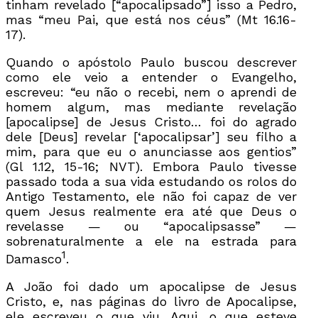
tinham revelado [“apocalipsado”] isso a Pedro,
mas “meu Pai, que está nos céus” (Mt 16.16-
17).
Quando o apóstolo Paulo buscou descrever
como ele veio a entender o Evangelho,
escreveu: “eu não o recebi, nem o aprendi de
homem algum, mas mediante revelação
[apocalipse] de Jesus Cristo… foi do agrado
dele [Deus] revelar [‘apocalipsar’] seu filho a
mim, para que eu o anunciasse aos gentios”
(Gl 1.12, 15-16; NVT). Embora Paulo tivesse
passado toda a sua vida estudando os rolos do
Antigo Testamento, ele não foi capaz de ver
quem Jesus realmente era até que Deus o
revelasse — ou “apocalipsasse” —
sobrenaturalmente a ele na estrada para
1
Damasco
.
A João foi dado um apocalipse de Jesus
Cristo, e, nas páginas do livro de Apocalipse,
ele escreveu o que viu. Aqui, o que esteve