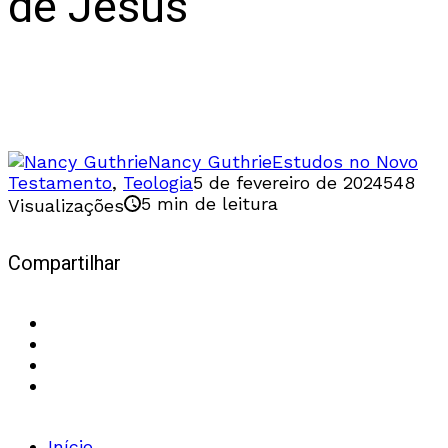
de Jesus
O que estava escondido é finalmente
revelado
Nancy Guthrie
Estudos no Novo
Testamento
,
Teologia
5 de fevereiro de 2024
548
5 min de leitura
Visualizações
Compartilhar
Início