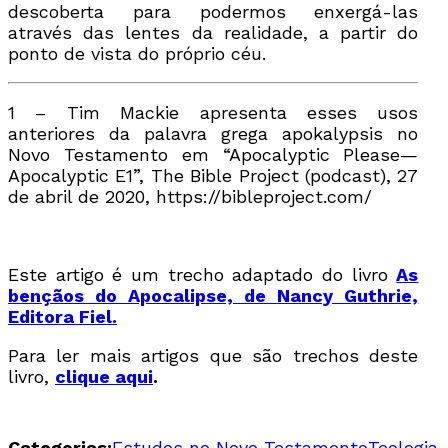
descoberta para podermos enxergá-las
através das lentes da realidade, a partir do
ponto de vista do próprio céu.
1 – Tim Mackie apresenta esses usos
anteriores da palavra grega apokalypsis no
Novo Testamento em “Apocalyptic Please—
Apocalyptic E1”, The Bible Project (podcast), 27
de abril de 2020, https://bibleproject.com/
Este artigo é um trecho adaptado do livro
As
bençãos do Apocalipse, de Nancy Guthrie,
Editora Fiel.
Para ler mais artigos que são trechos deste
livro,
clique aqui
.
Categorias:
Estudos no Novo Testamento
Teologia