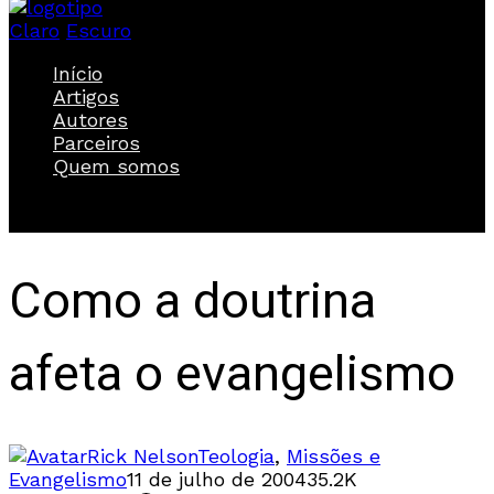
Claro
Escuro
Início
Artigos
Autores
Parceiros
Quem somos
Como a doutrina
afeta o evangelismo
Rick Nelson
Teologia
,
Missões e
Evangelismo
11 de julho de 2004
35.2K