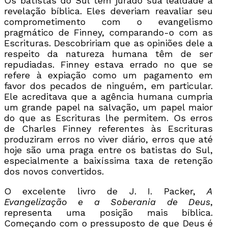
Os batistas do Sul têm jurado sua lealdade à
revelação bíblica. Eles deveriam reavaliar seu
comprometimento com o evangelismo
pragmático de Finney, comparando-o com as
Escrituras. Descobririam que as opiniões dele a
respeito da natureza humana têm de ser
repudiadas. Finney estava errado no que se
refere à expiação como um pagamento em
favor dos pecados de ninguém, em particular.
Ele acreditava que a agência humana cumpria
um grande papel na salvação, um papel maior
do que as Escrituras lhe permitem. Os erros
de Charles Finney referentes às Escrituras
produziram erros no viver diário, erros que até
hoje são uma praga entre os batistas do Sul,
especialmente a baixíssima taxa de retenção
dos novos convertidos.
O excelente livro de J. I. Packer,
A
Evangelização e a Soberania de Deus
,
representa uma posição mais bíblica.
Começando com o pressuposto de que Deus é