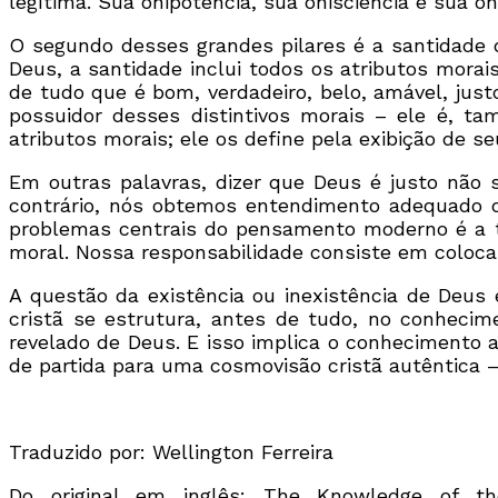
legítima. Sua onipotência, sua onisciência e sua 
O segundo desses grandes pilares é a santidade 
Deus, a santidade inclui todos os atributos morai
de tudo que é bom, verdadeiro, belo, amável, just
possuidor desses distintivos morais – ele é, t
atributos morais; ele os define pela exibição de seu
Em outras palavras, dizer que Deus é justo não 
contrário, nós obtemos entendimento adequado 
problemas centrais do pensamento moderno é a te
moral. Nossa responsabilidade consiste em coloca
A questão da existência ou inexistência de Deus
cristã se estrutura, antes de tudo, no conhecim
revelado de Deus. E isso implica o conhecimento a
de partida para uma cosmovisão cristã autêntica 
Traduzido por: Wellington Ferreira
Do original em inglês: The Knowledge of the