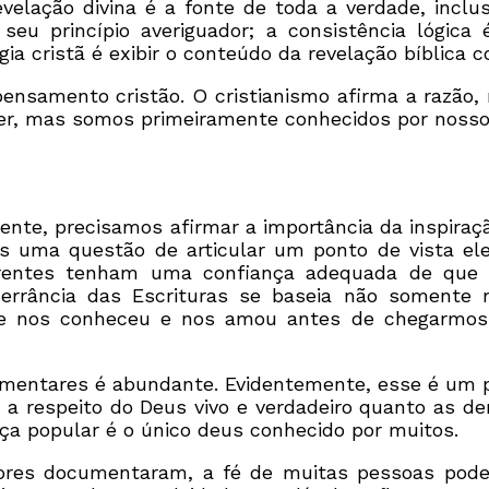
velação divina é a fonte de toda a verdade, inclus
seu princípio averiguador; a consistência lógica
gia cristã é exibir o conteúdo da revelação bíblica
nsamento cristão. O cristianismo afirma a razão, 
r, mas somos primeiramente conhecidos por nosso 
ente, precisamos afirmar a importância da inspiração
enas uma questão de articular um ponto de vista el
s crentes tenham uma confiança adequada de qu
errância das Escrituras se baseia não somente n
ue nos conheceu e nos amou antes de chegarmo
ementares é abundante. Evidentemente, esse é um pr
 a respeito do Deus vivo e verdadeiro quanto as d
ça popular é o único deus conhecido por muitos.
ores documentaram, a fé de muitas pessoas pode 