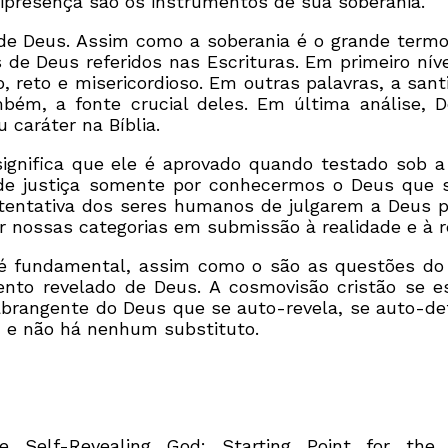
onipresença são os instrumentos de sua soberania.
de Deus. Assim como a soberania é o grande termo 
s de Deus referidos nas Escrituras. Em primeiro ní
o, reto e misericordioso. Em outras palavras, a sa
ambém, a fonte crucial deles. Em última análise,
 caráter na Bíblia.
significa que ele é aprovado quando testado sob a
de justiça somente por conhecermos o Deus que 
ntativa dos seres humanos de julgarem a Deus por
r nossas categorias em submissão à realidade e à r
 é fundamental, assim como o são as questões do 
ento revelado de Deus. A cosmovisão cristão se e
brangente do Deus que se auto-revela, se auto-defi
– e não há nenhum substituto.
 Self-Revealing God: Starting Point for the 