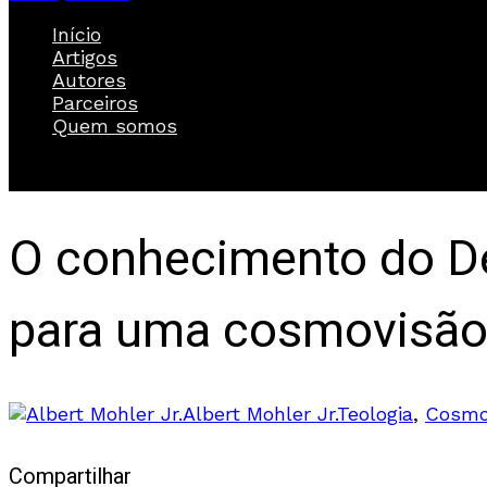
Início
Artigos
Autores
Parceiros
Quem somos
O conhecimento do Deu
para uma cosmovisão 
Albert Mohler Jr.
Teologia
,
Cosmov
Compartilhar