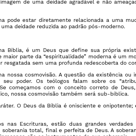
a imagem de uma deidade agradável e não ameaça
na pode estar diretamente relacionada a uma muda
 uma deidade reduzida ao padrão pós-moderno.
a Bíblia, é um Deus que define sua própria exist
e de maior parte da “espiritualidade” moderna é um
 ser resgatada sem uma profunda redescoberta do c
na nossa cosmovisão. A questão da existência ou 
seu poder. Os teólogos falam sobre os “atribu
s. Se começamos com o conceito correto de Deus
lico, nossa cosmovisão também será sub-bíblica.
áter. O Deus da Bíblia é onisciente e onipotente;
os nas Escrituras, estão duas grandes verdades
soberania total, final e perfeita de Deus. A sobera