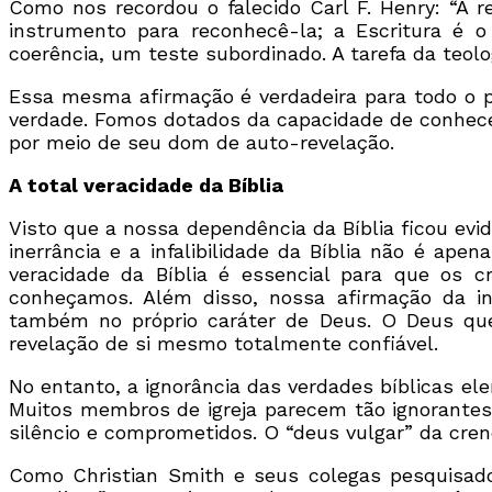
Como nos recordou o falecido Carl F. Henry: “A re
instrumento para reconhecê-la; a Escritura é o 
coerência, um teste subordinado. A tarefa da teolo
Essa mesma afirmação é verdadeira para todo o pe
verdade. Fomos dotados da capacidade de conhece
por meio de seu dom de auto-revelação.
A total veracidade da Bíblia
Visto que a nossa dependência da Bíblia ficou evid
inerrância e a infalibilidade da Bíblia não é ap
veracidade da Bíblia é essencial para que o
conheçamos. Além disso, nossa afirmação da in
também no próprio caráter de Deus. O Deus q
revelação de si mesmo totalmente confiável.
No entanto, a ignorância das verdades bíblicas el
Muitos membros de igreja parecem tão ignorantes
silêncio e comprometidos. O “deus vulgar” da cren
Como Christian Smith e seus colegas pesquisad