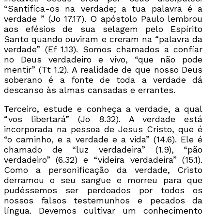
“Santifica-os na verdade; a tua palavra é a
verdade ” (Jo 17.17). O apóstolo Paulo lembrou
aos efésios de sua selagem pelo Espírito
Santo quando ouviram e creram na “palavra da
verdade” (Ef 1.13). Somos chamados a confiar
no Deus verdadeiro e vivo, “que não pode
mentir” (Tt 1.2). A realidade de que nosso Deus
soberano é a fonte de toda a verdade dá
descanso às almas cansadas e errantes.
Terceiro, estude e conheça a verdade, a qual
“vos libertará” (Jo 8.32). A verdade está
incorporada na pessoa de Jesus Cristo, que é
“o caminho, e a verdade e a vida” (14.6). Ele é
chamado de “luz verdadeira” (1.9), “pão
verdadeiro” (6.32) e “videira verdadeira” (15.1).
Como a personificação da verdade, Cristo
derramou o seu sangue e morreu para que
pudéssemos ser perdoados por todos os
nossos falsos testemunhos e pecados da
língua. Devemos cultivar um conhecimento