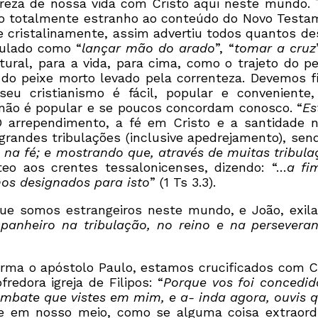
tureza de nossa vida com Cristo aqui neste mundo.
go totalmente estranho ao conteúdo do Novo Testam
 e cristalinamente, assim advertiu todos quantos de
ipulado como “
lançar mão do arado
”, “
tomar a cruz
tural, para a vida, para cima, como o trajeto do p
o do peixe morto levado pela correnteza. Devemos 
eu cristianismo é fácil, popular e conveniente
não é popular e se poucos concordam conosco. “
Es
. O arrependimento, a fé em Cristo e a santidade
grandes tribulações (inclusive apedrejamento), send
 na fé; e mostrando que, através de muitas tribula
eo aos crentes tessalonicenses, dizendo: “…
a fi
os designados para isto
” (1 Ts 3.3).
ue somos estrangeiros neste mundo, e João, exila
panheiro na tribulação, no reino e na persevera
firma o apóstolo Paulo, estamos crucificados com 
edora igreja de Filipos: “
Porque vos foi concedi
mbate que vistes em mim, e a- inda agora, ouvis 
 em nosso meio, como se alguma coisa extraordiná