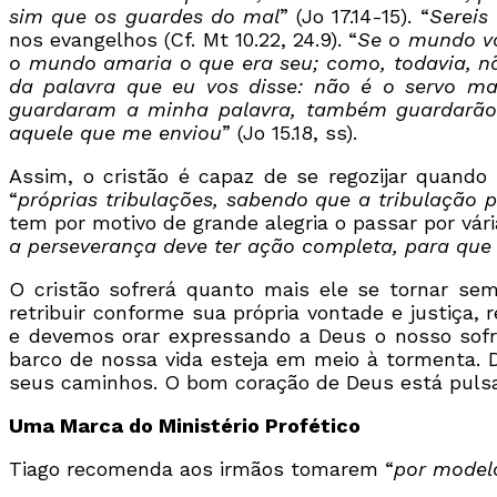
sim que os guardes do mal
” (Jo 17.14-15). “
Sereis
nos evangelhos (Cf. Mt 10.22, 24.9). “
Se o mundo vo
o mundo amaria o que era seu; como, todavia, não
da palavra que eu vos disse: não é o servo m
guardaram a minha palavra, também guardarão
aquele que me enviou
” (Jo 15.18, ss).
Assim, o cristão é capaz de se regozijar quando
“
próprias tribulações, sabendo que a tribulação p
tem por motivo de grande alegria o passar por vár
a perseverança deve ter ação completa, para que s
O cristão sofrerá quanto mais ele se tornar sem
retribuir conforme sua própria vontade e justiça
e devemos orar expressando a Deus o nosso sofre
barco de nossa vida esteja em meio à tormenta. 
seus caminhos. O bom coração de Deus está pulsa
Uma Marca do Ministério Profético
Tiago recomenda aos irmãos tomarem “
por modelo