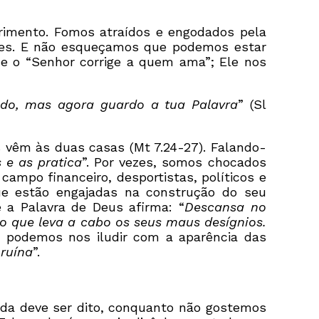
imento. Fomos atraídos e engodados pela
ntes. E não esqueçamos que podemos estar
e o “Senhor corrige a quem ama”; Ele nos
ado, mas agora guardo a tua Palavra
” (Sl
 vêm às duas casas (Mt 7.24-27). Falando-
 e as pratica
”. Por vezes, somos chocados
mpo financeiro, desportistas, políticos e
e estão engajadas na construção do seu
e a Palavra de Deus afirma: “
Descansa no
o que leva a cabo os seus maus desígnios.
ão podemos nos iludir com a aparência das
ruína
”.
nda deve ser dito, conquanto não gostemos