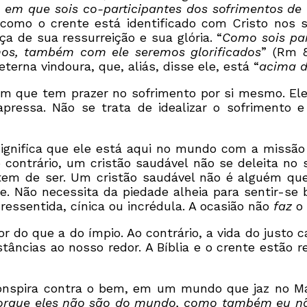
a em que sois co-participantes dos sofrimentos de
im como o crente está identificado com Cristo no
 de sua ressurreição e sua glória. “
Como sois par
mos, também com ele seremos glorificados
” (Rm 8
erna vindoura, que, aliás, disse ele, está “
acima 
guém que tem prazer no sofrimento por si mesmo. 
ressa. Não se trata de idealizar o sofrimento e 
ignifica que ele está aqui no mundo com a missão 
 contrário, um cristão saudável não se deleita no
 tem de ser. Um cristão saudável não é alguém qu
. Não necessita da piedade alheia para sentir-s
essentida, cínica ou incrédula. A ocasião não
faz
o 
or do que a do ímpio. Ao contrário, a vida do justo
cias ao nosso redor. A Bíblia e o crente estão rep
 conspira contra o bem, em um mundo que jaz no Ma
porque eles não são do mundo, como também eu nã