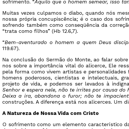
sofrimento. “
Aquilo que o homem semear, isso ta
Muitas vezes culpamos o diabo, quando nós mes
nossa própria concupiscência; é o caso dos sof
sofrendo também como conseqüência da correção 
“trata como filhos” (Hb 12.6,7).
“
Bem-aventurado o homem a quem Deus disciplina
119.67).
Na conclusão do Sermão do Monte, ao falar sobre 
nos sobre a importância vital do alicerce, Ele ress
pela forma como vivem artistas e personalidades 
homens poderosos, cientistas e intelectuais,
projeto de vida, e podemos ser levados à indign
Senhor e espera nele, não te irrites por causa 
Deixa a ira, abandona o furor; não te impacien
construções. A diferença está nos alicerces. Um dia 
A Natureza de Nossa Vida com Cristo
O sofrimento como um elemento característico da