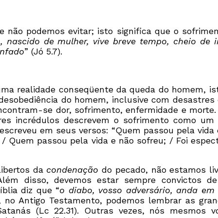
e não podemos evitar; isto significa que o sofrime
 nascido de mulher, vive breve tempo, cheio de i
nfado
” (Jó 5.7).
uma realidade conseqüente da queda do homem, isto
desobediência do homem, inclusive com desastres 
ncontram-se dor, sofrimento, enfermidade e morte.
s incrédulos descrevem o sofrimento como um fato
, escreveu em seus versos: “Quem passou pela vid
 / Quem passou pela vida e não sofreu; / Foi espe
ibertos da
condenação
do pecado, não estamos li
lém disso, devemos estar sempre convictos de
blia diz que “
o diabo, vosso adversário, anda em
s, no Antigo Testamento, podemos lembrar as gran
atanás (Lc 22.31). Outras vezes, nós mesmos v