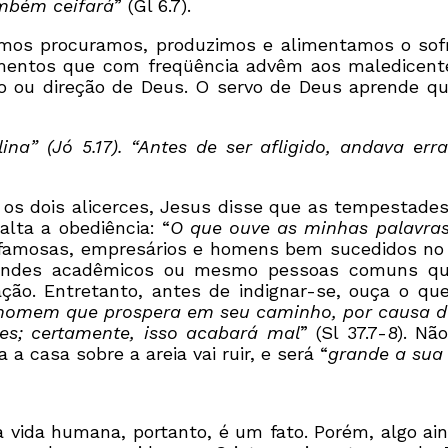
mbém ceifará
” (Gl 6.7).
mos procuramos, produzimos e alimentamos o sofr
rimentos que com freqüência advêm aos maledice
ou direção de Deus. O servo de Deus aprende qu
” (Jó 5.17). “Antes de ser afligido, andava err
os dois alicerces, Jesus disse que as tempestades
alta a obediência: “
O que ouve as minhas palavras
famosas, empresários e homens bem sucedidos no ca
 grandes acadêmicos ou mesmo pessoas comuns qu
ação. Entretanto, antes de indignar-se, ouça o qu
do homem que prospera em seu caminho, por causa d
tes; certamente, isso acabará mal
” (Sl 37.7-8). N
a casa sobre a areia vai ruir, e será “
grande a sua 
 vida humana, portanto, é um fato. Porém, algo ai