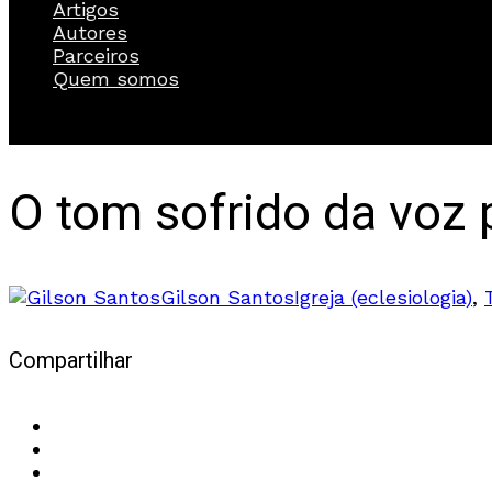
Artigos
Autores
Parceiros
Quem somos
O tom sofrido da voz 
Gilson Santos
Igreja (eclesiologia)
,
Compartilhar