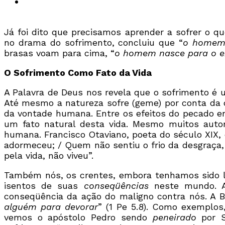
Já foi dito que precisamos aprender a sofrer o qu
no drama do sofrimento, concluiu que “
o homem,
brasas voam para cima, “
o homem nasce para o e
O Sofrimento Como Fato da Vida
A Palavra de Deus nos revela que o sofrimento é 
Até mesmo a natureza sofre (geme) por conta da 
da vontade humana. Entre os efeitos do pecado e
um fato natural desta vida. Mesmo muitos autore
humana. Francisco Otaviano, poeta do século XIX
adormeceu; / Quem não sentiu o frio da desgraça,
pela vida, não viveu”.
Também nós, os crentes, embora tenhamos sido l
isentos de suas
conseqüências
neste mundo. A
conseqüência da ação do maligno contra nós. A Bí
alguém para devorar
” (1 Pe 5.8). Como exemplo
vemos o apóstolo Pedro sendo
peneirado
por S