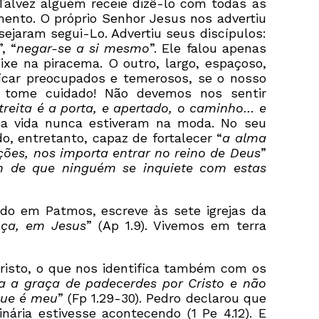
 Talvez alguém receie dizê-lo com todas as
ento. O próprio Senhor Jesus nos advertiu
sejaram segui-Lo. Advertiu seus discípulos:
”, “
negar-se a si mesmo
”. Ele falou apenas
eixe na piracema. O outro, largo, espaçoso,
ficar preocupados e temerosos, se o nosso
, tome cuidado! Não devemos nos sentir
treita é a porta, e apertado, o caminho… e
 na vida nunca estiveram na moda. No seu
o, entretanto, capaz de fortalecer “
a alma
ções, nos importa entrar no reino de Deus
”
m de que ninguém se inquiete com estas
do em Patmos, escreve às sete igrejas da
nça, em Jesus
” (Ap 1.9). Vivemos em terra
Cristo, o que nos identifica também com os
da a
graça de padecerdes por Cristo e não
que é meu
” (Fp 1.29-30). Pedro declarou que
ria estivesse acontecendo (1 Pe 4.12). E