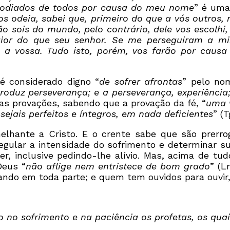
 odiados de todos por causa do meu nome
” é uma
s odeia, sabei que, primeiro do que a vós outros,
 sois do mundo, pelo contrário, dele vos escolhi,
aior do que seu senhor. Se me perseguiram a mi
 a vossa. Tudo isto, porém, vos farão por cau
 é considerado digno “
de sofrer afrontas
” pelo nom
roduz perseverança; e a perseverança, experiência
ias provações, sabendo que a provação da fé, “
uma 
ejais perfeitos e íntegros, em nada deficientes
” (T
elhante a Cristo. E o crente sabe que são prerro
, regular a intensidade do sofrimento e determinar
r, inclusive pedindo-lhe alívio. Mas, acima de t
Deus “
não aflige nem entristece de bom grado
” (L
ndo em toda parte; e quem tem ouvidos para ouvir,
 no sofrimento e na paciência os profetas, os qu