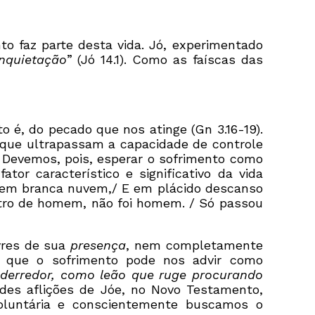
nto faz parte desta vida. Jó, experimentado
nquietação
” (Jó 14.1). Como as faíscas das
 é, do pecado que nos atinge (Gn 3.16-19).
que ultrapassam a capacidade de controle
 Devemos, pois, esperar o sofrimento como
r característico e significativo da vida
a em branca nuvem,/ E em plácido descanso
ctro de homem, não foi homem. / Só passou
vres de sua
presença
, nem completamente
 que o sofrimento pode nos advir como
 derredor, como leão que ruge procurando
des aflições de Jóe, no Novo Testamento,
oluntária e conscientemente buscamos o