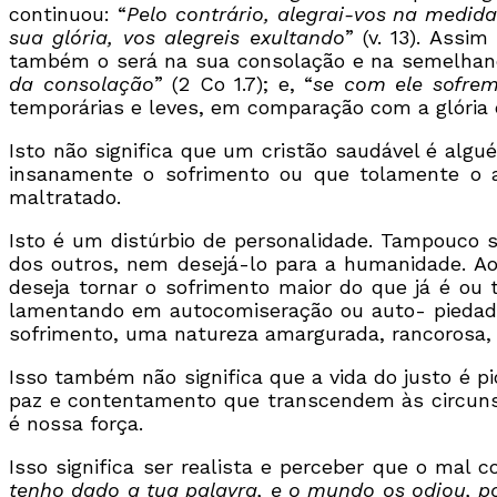
continuou: “
Pelo contrário, alegrai-vos na medid
sua glória, vos alegreis exultando
” (v. 13). Ass
também o será na sua consolação e na semelhança
da consolação
” (2 Co 1.7); e, “
se com ele sofre
temporárias e leves, em comparação com a glória et
Isto não significa que um cristão saudável é al
insanamente o sofrimento ou que tolamente o ap
maltratado.
Isto é um distúrbio de personalidade. Tampouco s
dos outros, nem desejá-lo para a humanidade. Ao
deseja tornar o sofrimento maior do que já é ou
lamentando em autocomiseração ou auto- piedade
sofrimento, uma natureza amargurada, rancorosa, r
Isso também não significa que a vida do justo é pi
paz e contentamento que transcendem às circunstân
é nossa força.
Isso significa ser realista e perceber que o mal
tenho dado a tua palavra, e o mundo os odiou, 