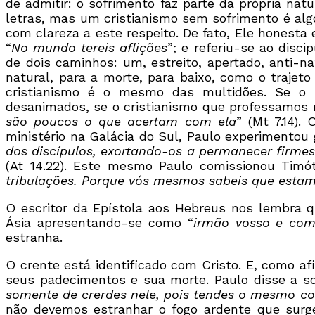
de admitir: o sofrimento faz parte da própria na
letras, mas um cristianismo sem sofrimento é al
com clareza a este respeito. De fato, Ele honesta
“
No mundo tereis aflições
”; e referiu-se ao disc
de dois caminhos: um, estreito, apertado, anti-na
natural, para a morte, para baixo, como o trajet
cristianismo é o mesmo das multidões. Se o s
desanimados, se o cristianismo que professamos 
são poucos o que acertam com ela
” (Mt 7.14)
ministério na Galácia do Sul, Paulo experimentou 
dos discípulos, exortando-os a permanecer firmes
(At 14.22). Este mesmo Paulo comissionou Timót
tribulações. Porque vós mesmos sabeis que estam
O escritor da Epístola aos Hebreus nos lembra q
Ásia apresentando-se como “
irmão vosso e com
estranha.
O crente está identificado com Cristo. E, como a
seus padecimentos e sua morte. Paulo disse a sofr
somente de crerdes nele, pois tendes o mesmo co
não devemos estranhar o fogo ardente que surge