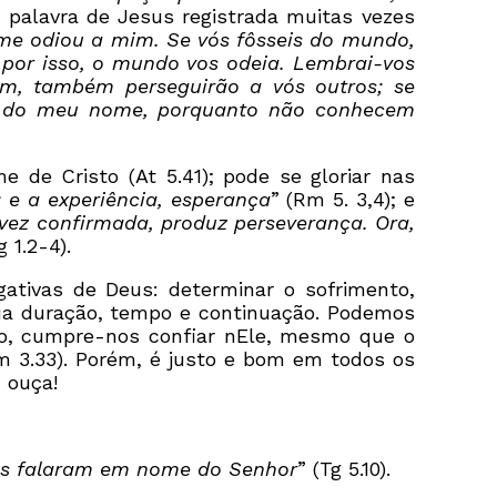
 palavra de Jesus registrada muitas vezes
 me odiou a mim. Se vós fôsseis do mundo,
 por isso, o mundo vos odeia. Lembrai-vos
m, também perseguirão a vós outros; se
sa do meu nome, porquanto não conhecem
e de Cristo (At 5.41); pode se gloriar nas
; e a experiência, esperança
” (Rm 5. 3,4); e
vez confirmada, produz perseverança. Ora,
g 1.2-4).
gativas de Deus: determinar o sofrimento,
 sua duração, tempo e continuação. Podemos
udo, cumpre-nos confiar nEle, mesmo que o
m 3.33). Porém, é justo e bom em todos os
 ouça!
ais falaram em nome do Senhor
” (Tg 5.10).