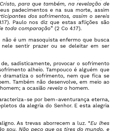
 Cristo, para que também, na revelação de
s seus padecimentos e na sua morte, assim
ticipantes dos sofrimentos, assim o sereis
.17). Paulo nos diz que estas aflições são
de toda comparação
” (2 Co 4.17).
Ele não é um masoquista enfermo que busca
nele sentir prazer ou se deleitar em ser
de, sadisticamente, provocar o sofrimento
 sofrimento alheio. Tampouco é alguém que
e dramatiza o sofrimento, nem que fica se
e bem. Também não desenvolve, em meio ao
homem; a ocasião
revela
o homem.
 caracteriza-se por bem-aventurança eterna,
letos da alegria do Senhor. E esta alegria
ligno. As trevas aborrecem a luz. “
Eu lhes
o sou. Não peço que os tires do mundo, e