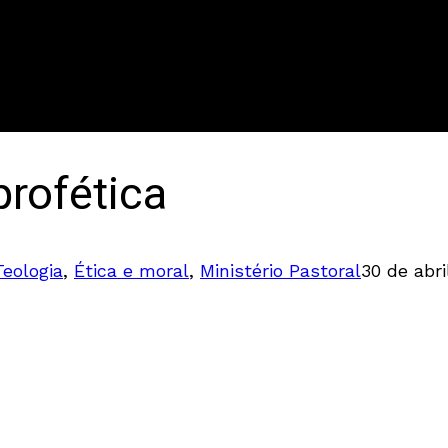
profética
Teologia
,
Ética e moral
,
Ministério Pastoral
30 de abri